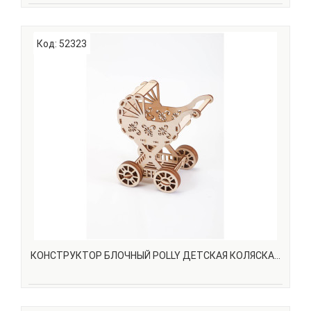
Вы все еще не знаете, что подарить ребенку? Кукольный
домик c мебелью — это мечта любой девочки!Мебель
Код: 52323
подходит для кукол высотой до 18 см. С нашей мебелью
ваша принцесса сможет не только играть, но и творить,
развивая творческие способности. Ведь ее..
КОНСТРУКТОР БЛОЧНЫЙ POLLY ДЕТСКАЯ КОЛЯСКА...
Предлагаем Вашему вниманию новые наборы для