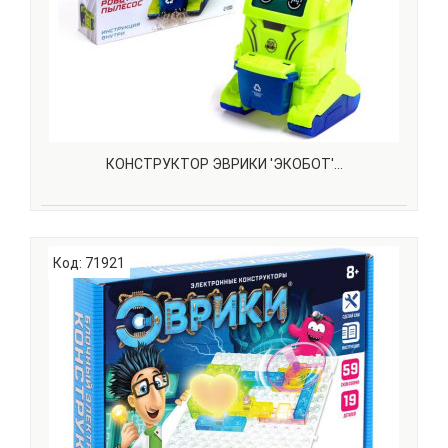
КОНСТРУКТОР ЭВРИКИ 'ЭКОБОТ'...
С помощью набора для опытов «Эврики» ребёнок
соберёт робот-пылесос. «Экобот» умеет всасывать
Код: 71921
мусор и имеет отсек, куда его собирает.В
комплекте:Детали для
сборки.Инструкция.Моторчик.Игрушка работает от 4
батареек типа AAA (нет в комплекте).Дополнител..