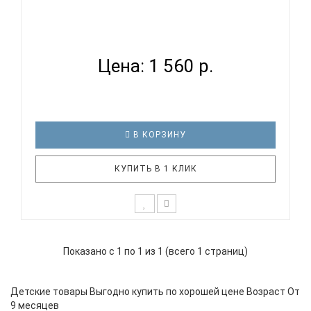
КОВРИК ОРТОПЕДИЧЕСКИЙ (МАССАЖНЫЙ)
МОДУЛЬНЫЙ ОРТО П...
Цена: 1 560 р.
В КОРЗИНУ
КУПИТЬ В 1 КЛИК
Ортопедические коврики представляют собой
модули, которые соединяются между собой по
Показано с 1 по 1 из 1 (всего 1 страниц)
принципу «пазл». Максимальный эффект от
применения массажных ковриков достигается за
счет разнообразия фактуры и рельефа, а также
Детские товары Выгодно купить по хорошей цене Возраст От
чередования мягких и жестких поверх..
9 месяцев