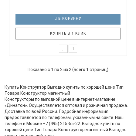
В КОРЗИНУ
КУПИТЬ В 1 КЛИК
MAX BRAIN KBW-30 - это магнитный конструктор с
палочками и шариками, который подойдет детям
Показано с 1 по 2 из 2 (всего 1 страниц)
от 3 лет. Набор состоит из крупных деталей яркой
расцветки, которые несомненно привлекут
внимание вашего ребенка. А специальное
Купить Конструктор Выгодно купить по хорошей цене Тип
покрытие из экологиче..
Товара Конструктор магнитный
Конструкторы по выгодной цене в интернет-магазине
«Динатон». Осуществляется оптовая и розничная продажа.
Доставка по всей России. Подробная информация
предоставляется по телефонам, указанным на сайте. Наш
телефон в Москве +7 (495) 215-55-22. Выгодно купить по
хорошей цене Тип Товара Конструктор магнитный Выгодно
купить по хорошей цене