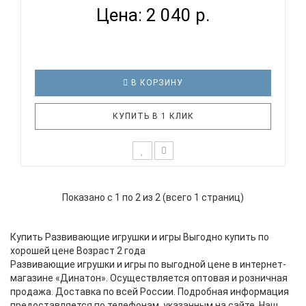
Цена: 2 040 р.
В КОРЗИНУ
КУПИТЬ В 1 КЛИК
*Возможны незначительные корректировки в
составе набора. В набор входит: 1. деревянные
Показано с 1 по 2 из 2 (всего 1 страниц)
вкладыши "Геометрия", 2. шнуровка "Мухоморчик",
3. мини-игра "Цвета", 4. книжка с наклейками
"Большой-маленький", 5. магнитная игра "Изучаем
Купить Развивающие игрушки и игры Выгодно купить по
цвета", 6. тесто для ..
хорошей цене Возраст 2 года
Развивающие игрушки и игры по выгодной цене в интернет-
магазине «Динатон». Осуществляется оптовая и розничная
продажа. Доставка по всей России. Подробная информация
предоставляется по телефонам, указанным на сайте. Наш