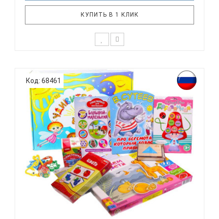
КУПИТЬ В 1 КЛИК
* Возможны незначительные корректировки в
составе набора Состав набора:- конструктор
Код: 68461
"Паровозик"- деревянные кубики на палочке
"Профессии"- кухонный набор- раскраска
"Народные промыслы"- книжка-занятия О. Жуковой
"Учим малыша писать"- обучающая игра..
РАЗВИВАЮЩИЙ НАБОР ДЛЯ ДЕТЕЙ НА ВОЗРАСТ 2
ГОДА 3 МЕ...