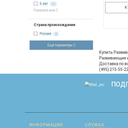
5 лет
+1
К
Показать все
Страна происхождения
Россия
3
*Возмо
корректир
Ещё параметры
набор вх
около",
Купить Развив
"Противопо
Развивающие и
голов
Доставка по в
дере
(495) 215-55-2
геометри
ПОДП
ИНФОРМАЦИЯ
СЛУЖБА