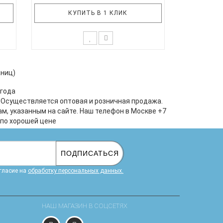
КУПИТЬ В 1 КЛИК
* Возможны незначительные
ра
корректировки в составе набора
аниц)
ал
Состав набора:- картина из гипса-
гр
настольная игра "Уроки этикета"-
 года
и
шнуровка "Сапожок"- книжка-
. Осуществляется оптовая и розничная продажа.
иси
вырезалка "У пруда"- прыгающие
м, указанным на сайте. Наш телефон в Москве +7
гра
лягушки "Команда Ква"- мягкая
 по хорошей цене
мозаика "Алфавит"- интерактивная
энци..
ПОДПИСАТЬСЯ
гласие на
обработку персональных данных.
НАШ МАГАЗИН В СОЦСЕТЯХ