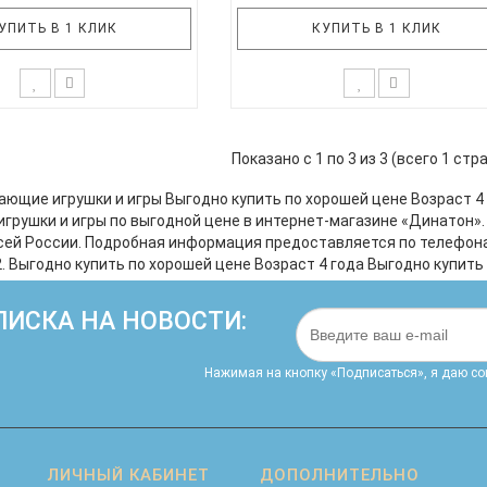
УПИТЬ В 1 КЛИК
КУПИТЬ В 1 КЛИК
жны незначительные
* Возможны незначительные
овки в составе набора. В
корректировки в составе набо
Показано с 1 по 3 из 3 (всего 1 стр
одит: 1. лото "Вокруг да
Состав набора: счётный матери
 2. книжка с наклейками
набор настольных магнитных и
ающие игрушки и игры Выгодно купить по хорошей цене Возраст 4
ложности", 3. деревянная
деревянные ложки для роспис
грушки и игры по выгодной цене в интернет-магазине «Динатон»
оломка "Танграм", 4.
краски и кисточка игровые проп
сей России. Подробная информация предоставляется по телефона
вянная трещотка, 5.
лото «профессии» настольная и
2. Выгодно купить по хорошей цене Возраст 4 года Выгодно купить
ческая мозаика "Белка и
«Подводные приключения» ..
Стрелка",..
ИСКА НА НОВОСТИ:
Нажимая на кнопку «Подписаться», я даю cо
ЛИЧНЫЙ КАБИНЕТ
ДОПОЛНИТЕЛЬНО