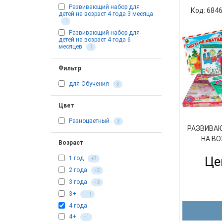
Развивающий набор для
Код: 684
детей на возраст 4 года 3 месяца
1
Развивающий набор для
детей на возраст 4 года 6
месяцев
1
Фильтр
для Обучения
3
Цвет
Разноцветный
3
РАЗВИВАЮ
НА ВО
Возраст
Це
1 год
+3
2 года
+2
3 года
+3
3+
+11
4 года
4+
+1