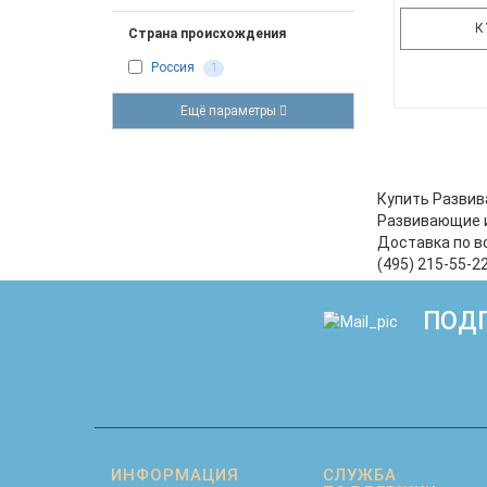
К
Страна происхождения
Россия
1
Ещё параметры
*Возмо
корректир
набор вх
около",
Купить Развив
"Противопо
Развивающие и
голов
Доставка по в
дере
(495) 215-55-
геометри
ПОДП
ИНФОРМАЦИЯ
СЛУЖБА