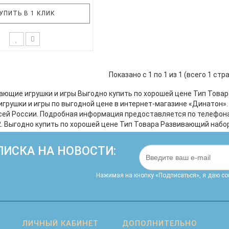
УПИТЬ В 1 КЛИК
жны незначительные
овки в составе набора. В
Показано с 1 по 1 из 1 (всего 1 стр
одит: 1. лото "Вокруг да
 2. книжка с наклейками
ающие игрушки и игры Выгодно купить по хорошей цене Тип Това
ложности", 3. деревянная
грушки и игры по выгодной цене в интернет-магазине «Динатон»
оломка "Танграм", 4.
сей России. Подробная информация предоставляется по телефона
вянная трещотка, 5.
22. Выгодно купить по хорошей цене Тип Товара Развивающий набо
ческая мозаика "Белка и
Стрелка",..
ИСКА НА НОВОСТИ:
Нажимая на кнопку «Подписаться», я даю cо
ЛИЧНЫЙ КАБИНЕТ
ДОПОЛНИТЕЛЬНО