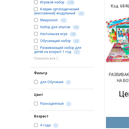
Игровой набор
+19
Код: 684
Коврик ортопедический
(массажный) модульный
+1
Микроскоп
+1
Набор для опытов
+4
Настольная игра
+3
Обучающий набор
+4
Развивающий набор для
детей на возраст 1 год
+1
Показать все
Фильтр
РАЗВИВАЮ
НА ВО
для Обучения
1
Це
Цвет
Разноцветный
1
Возраст
4 года
1