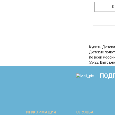
К
Любому кро
обернуть
полотенц
объятия
Купить Детски
ТЕКСТИЛЬ 
Детские полот
комфорт и 
по всей Росси
махровая
55-22. Выгодн
влагу, 
ПОДП
ИНФОРМАЦИЯ
СЛУЖБА