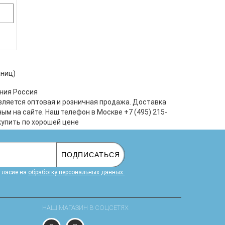
ания
це.
аниц)
амы,
ЛЬ
ния Россия
вляется оптовая и розничная продажа. Доставка
овая
м на сайте. Наш телефон в Москве +7 (495) 215-
стро
купить по хорошей цене
ПОДПИСАТЬСЯ
гласие на
обработку персональных данных.
НАШ МАГАЗИН В СОЦСЕТЯХ