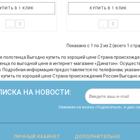
УПИТЬ В 1 КЛИК
КУПИТЬ В 1 КЛИК
хе приятно после купания
Любому крохе приятно после куп
ся в мягкое и пушистое
обернуться в пушистое полотен
Показано с 1 по 2 из 2 (всего 1 стр
е. Теплое и нежное, как
Теплое и нежное, как объятия м
 мамы, полотенце ЛЕС
полотенце пончо ЛЕС ТЕКСТИ
е полотенца Выгодно купить по хорошей цене Страна происхожде
подарит Вашему малышу
подарит малышу комфорт и
енца по выгодной цене в интернет-магазине «Динатон». Осущест
спокойствие. Натуральная
спокойствие. Натуральная махр
и. Подробная информация предоставляется по телефонам, указанны
 ткань легко впитывает
ткань легко впитывает влагу, бы
о купить по хорошей цене Страна происхождения Россия Выгодно 
способствует приятны..
сохнет, не теряет цвета..
ИСКА НА НОВОСТИ:
Нажимая на кнопку «Подписаться», я даю cо
ЛИЧНЫЙ КАБИНЕТ
ДОПОЛНИТЕЛЬНО