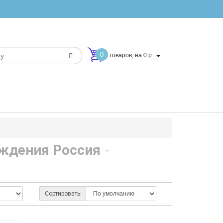
0
товаров, на 0 р.
ождения Россия
-
Сортировать: