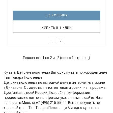
В КОРЗИНУ
КУПИТЬ В 1 КЛИК
Любому крохе приятно после купания обернуться
в пушистое полотенце. Теплое и нежное, как
Показано с 1 по 2 из 2 (всего 1 страниц)
объятия мамы, полотенце пончо ЛЕС ТЕКСТИЛЬ
подарит малышу комфорт и спокойствие.
Натуральная махровая ткань легко впитывает
Купить Детские полотенца Выгодно купить по хорошей цене
влагу, быстро сохнет, не теряет цвета..
Тип Товара Полотенце
Детские полотенца по выгодной цене в интернет-магазине
«Динатон». Осуществляется оптовая и розничная продажа.
Доставка по всей России. Подробная информация
предоставляется по телефонам, указанным на сайте. Наш
телефон в Москве +7 (495) 215-55-22. Выгодно купить по
хорошей цене Тип Товара Полотенце Выгодно купить по
хорошей цене