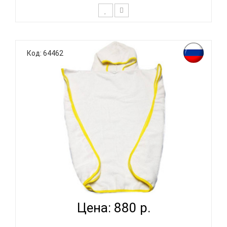
Любому крохе приятно после купания обернуться
в мягкое и пушистое полотенце. Теплое и нежное,
Код: 64462
как объятия мамы, полотенце ЛЕС ТЕКСТИЛЬ
подарит Вашему малышу комфорт и спокойствие.
Натуральная махровая ткань легко впитывает
влагу, способствует приятны..
ЛЕС ТЕКСТИЛЬ SNOW 120X70 - ПОЛОТЕНЦЕ...
Цена: 880 р.