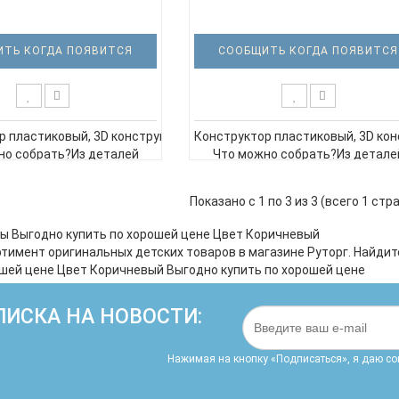
ТЬ КОГДА ПОЯВИТСЯ
СООБЩИТЬ КОГДА ПОЯВИТСЯ
р пластиковый, 3D конструктор, блочный конструктор, оружие для
Конструктор пластиковый, 3D кон
но собрать?Из деталей
Что можно собрать?Из детале
уктора можно собрать
конструктора можно собрать
ичную модель автомата
реалистичную модель винтовки 9
Показано с 1 по 3 из 3 (всего 1 стр
ером 32,8 × 6,4 × 11,1 см.
размером 39,6 × 6,4 × 11,7 см.
ре? · 808 деталей из пр..
Что в наборе? ·
ы Выгодно купить по хорошей цене Цвет Коричневый
1130 деталей из пр..
тимент оригинальных детских товаров в магазине Руторг. Найдит
ошей цене Цвет Коричневый Выгодно купить по хорошей цене
ИСКА НА НОВОСТИ:
Нажимая на кнопку «Подписаться», я даю cо