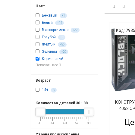
Цвет
Бежевый
+1
Белый
+14
В ассортименте
Код: 798
+32
Голубой
+3
Желтый
+26
Зеленый
+20
Коричневый
Показать все
Возраст
14+
3
КОНСТРУ
Количество деталей
30
-
88
4053 О
Це
30
33
40
52
88
Страна происхождения