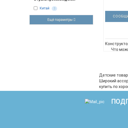
Китай
3
СООБЩИ
Ещё параметры
Конструкто
Что мож
констр
реалист
АК47, разм
Что в набо
Детские товар
Широкий ассор
купить по хор
ПОДП