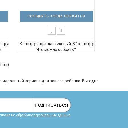
СООБЩИТЬ КОГДА ПОЯВИТСЯ
 мальчиков.
структор, блочный конструктор, оружие для мальчиков.
Конструктор пластиковый, 3D конструктор, блочный кон
й
Что можно собрать?
Из деталей конструктора можно собрать реалистичную
8K,
размером 36,4 × 6,4 × 11,4 см.
аниц)
Что в наборе? ·
938 деталей из проч..
е идеальный вариант для вашего ребенка. Выгодно
ПОДПИСАТЬСЯ
гласие на
обработку персональных данных.