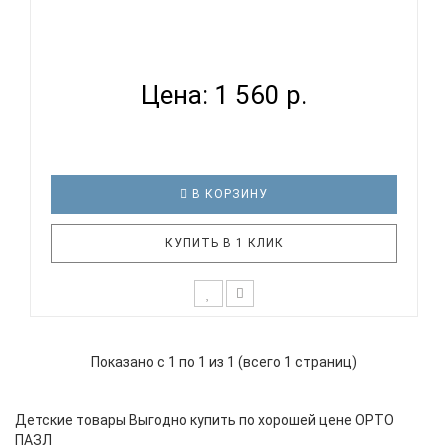
КОВРИК ОРТОПЕДИЧЕСКИЙ (МАССАЖНЫЙ)
МОДУЛЬНЫЙ ОРТО П...
Цена: 1 560 р.
В КОРЗИНУ
КУПИТЬ В 1 КЛИК
Ортопедические коврики представляют собой
модули, которые соединяются между собой по
Показано с 1 по 1 из 1 (всего 1 страниц)
принципу «пазл». Максимальный эффект от
применения массажных ковриков достигается за
счет разнообразия фактуры и рельефа, а также
Детские товары Выгодно купить по хорошей цене ОРТО
чередования мягких и жестких поверх..
ПАЗЛ