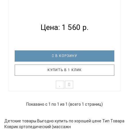
КОВРИК ОРТОПЕДИЧЕСКИЙ (МАССАЖНЫЙ)
МОДУЛЬНЫЙ ОРТО П...
Цена: 1 560 р.
В КОРЗИНУ
КУПИТЬ В 1 КЛИК
Ортопедические коврики представляют собой
модули, которые соединяются между собой по
Показано с 1 по 1 из 1 (всего 1 страниц)
принципу «пазл». Максимальный эффект от
применения массажных ковриков достигается за
счет разнообразия фактуры и рельефа, а также
Детские товары Выгодно купить по хорошей цене Тип Товара
чередования мягких и жестких поверх..
Коврик ортопедический (массажн