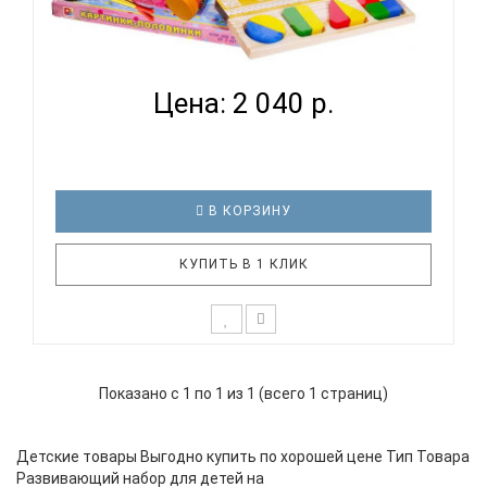
РАЗВИВАЮЩИЙ НАБОР ДЛЯ ДЕТЕЙ НА ВОЗРАСТ 1
ГОД 3 МЕС...
Цена: 2 040 р.
В КОРЗИНУ
КУПИТЬ В 1 КЛИК
*Возможны незначительные корректировки в
составе набора. В набор входит: 1. деревянные
Показано с 1 по 1 из 1 (всего 1 страниц)
вкладыши "Геометрия", 2. деревянные расписные
ложки, 3. деревянная каталка "Гусеничка-кот", 4.
пособие "Учим фигуры", 5. Металлофон, 6.
Детские товары Выгодно купить по хорошей цене Тип Товара
настольная игра "Картинки-..
Развивающий набор для детей на