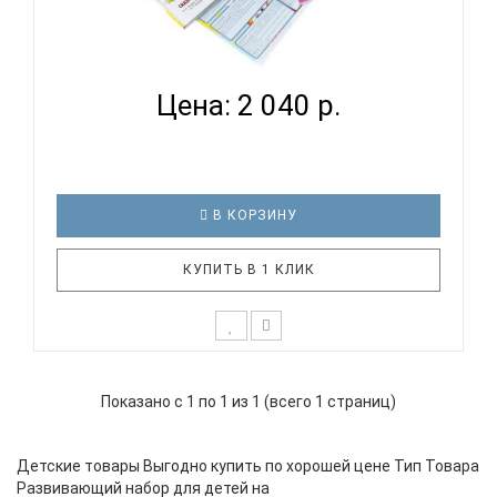
РАЗВИВАЮЩИЙ НАБОР ДЛЯ ДЕТЕЙ НА ВОЗРАСТ 3
ГОДА 3 МЕ...
Цена: 2 040 р.
В КОРЗИНУ
КУПИТЬ В 1 КЛИК
*Возможны незначительные корректировки в
составе набора. В набор входит: 1. пособие
Показано с 1 по 1 из 1 (всего 1 страниц)
"Подходит - не подходит", 2. деревянная
механическая игра "Акробат", 3. пазл "Винни Пух", 4.
игра-лото "Загадочные животные", 5. деревянная
Детские товары Выгодно купить по хорошей цене Тип Товара
игра "Поймай мышку", 6. у..
Развивающий набор для детей на