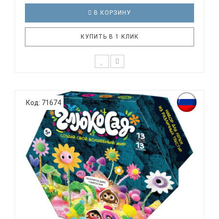
В КОРЗИНУ
КУПИТЬ В 1 КЛИК
Набор легкого пластилина с 3Д конструктором
CandyMO: Слепи свой сладкий мир! Как играть:Из
Код: 71674
легкого пластилина ваш ребёнок сможет
самостоятельно слепить милых персонажей -
парочку сладкоежек. На коробке размещен qr-code
на легкие и пошаговые видео-ин..
НАБОР ДЛЯ ТВОРЧЕСТВА ПЛАСТИЛИН ГЛЮКОСАД