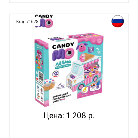
Уникальный набор для творчества "Волшебный
замок". Заполни объемную книжку с историей.
Код: 71678
Создай своих персонажей и расскажи с их
помощью свою историю. Слепи свои красочные
открытки. Все это и не только в одном
наборе.Дополнительная ИнформацияСтрана про..
НАБОР ДЛЯ ТВОРЧЕСТВА ПЛАСТИЛИН ЛЕПИ
ЛЕГКО 'CAN...
Цена: 1 208 р.