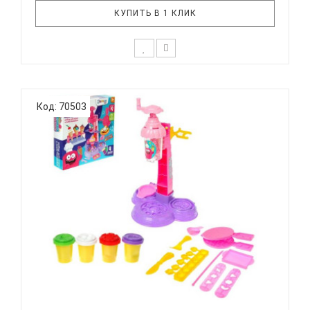
КУПИТЬ В 1 КЛИК
Игровой набор для лепки «Суперпончики» — это
волшебный чемоданчик с формочками и
Код: 70503
пластилином. С ним малыш представит себя
кондитером и поэкспериментирует в
приготовлении десертов. Из комплектующих
получится слепить пирожки, пышки или пряники и
разноо..
НАБОР ДЛЯ ТВОРЧЕСТВА ПЛАСТИЛИН ЭВРИКИ
'ФАБРИКА...