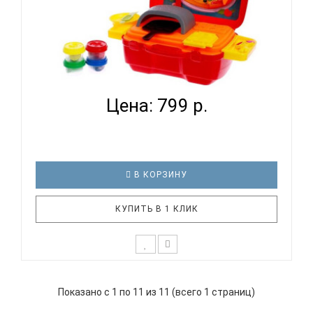
НАБОР ДЛЯ ТВОРЧЕСТВА ПЛАСТИЛИН ЭВРИКИ
'ПИЦЦЕРИ...
Цена: 799 р.
В КОРЗИНУ
КУПИТЬ В 1 КЛИК
Лепка из пластилина — это отличный способ
развития ребёнка, а ещё это невероятно
Показано с 1 по 11 из 11 (всего 1 страниц)
увлекательно. С помощью разноцветной массы