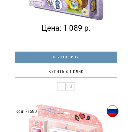
НАБОР ДЛЯ ТВОРЧЕСТВА ПЛАСТИЛИН PUZZLE
FOAM 'СК...
Цена: 1 089 р.
В КОРЗИНУ
КУПИТЬ В 1 КЛИК
Уникальный набор для творчества "Сказка
Теремок". Заполни объемную книжку с историей.
Код: 71680
Создай своих персонажей и расскажи с их
помощью свою историю. Слепи свои красочные
открытки. Все это и не только в одном наборе.
Дополнительная ИнформацияСтрана ..