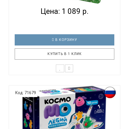
Цена: 1 089 р.
В КОРЗИНУ
КУПИТЬ В 1 КЛИК
Уникальный набор для творчества "Сказка
Колобок". Заполни объемную книжку с историей.
Код: 71679
Создай своих персонажей и расскажи с их
помощью свою историю. Слепи свои красочные
открытки. Все это и не только в одном
наборе.Дополнительная ИнформацияСтрана прои..