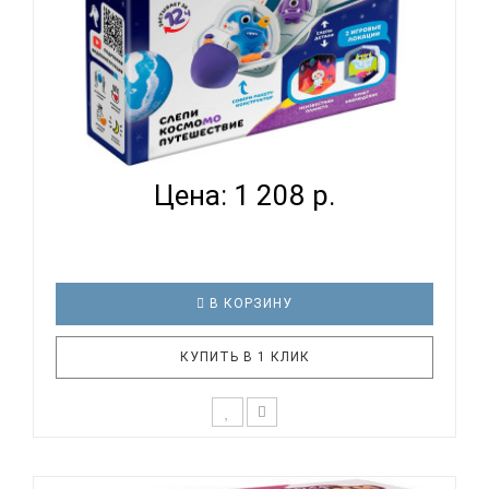
НАБОР ДЛЯ ТВОРЧЕСТВА ПЛАСТИЛИН ЛЕПИ
ЛЕГКО 'КОС...
Цена: 1 208 р.
В КОРЗИНУ
КУПИТЬ В 1 КЛИК
Набор легкого пластилина с 3Д конструктором
КосмоМо: Создай свое космоМО путешествие! Как