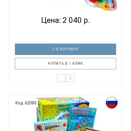
РАЗВИВАЮЩИЙ НАБОР ДЛЯ ДЕТЕЙ НА ВОЗРАСТ 3
ГОДА 6 МЕ...
Цена: 2 040 р.
В КОРЗИНУ
КУПИТЬ В 1 КЛИК
* Возможны незначительные корректировки в
составе набора Состав набора:- конструктор
Код: 62080
"Сюрприз"- игра "Доктор"- игра-занятие
"Расскажи, кто что делает"- магнитная игра "В
гостях у сказки"- настольная игра "Тренажер.
Форма и цвет"- книга для чтения Н..