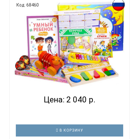
Код: 68460
настольная игра "Уроки этикета"- шнуровка
"Сапожок"- книжка-вырезалка "У пруда"-
прыгающие лягушки "Команда Ква"- мягкая
мозаика "Алфавит"- интерактивная энци..
РАЗВИВАЮЩИЙ НАБОР ДЛЯ ДЕТЕЙ НА ВОЗРАСТ 1
ГОД 3 МЕС...
Цена: 2 040 р.
В КОРЗИНУ