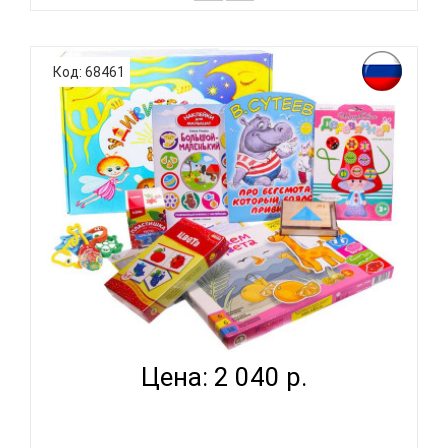
*Возможны незначительные корректировки в
составе набора. В набор входит: 1. лото "Вокруг да
Код: 68461
около", 2. книжка с наклейками
"Противоположности", 3. деревянная головоломка
"Танграм", 4. деревянная трещотка, 5.
геометрическая мозаика "Белка и Стрелка",..
РАЗВИВАЮЩИЙ НАБОР ДЛЯ ДЕТЕЙ НА ВОЗРАСТ 2
ГОДА 3 МЕ...
Цена: 2 040 р.