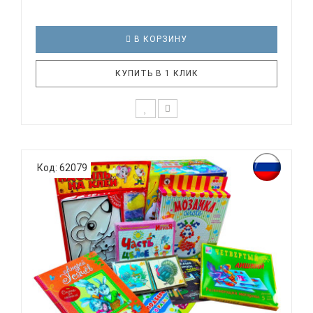
В КОРЗИНУ
КУПИТЬ В 1 КЛИК
* Возможны незначительные корректировки в
составе набора Состав набора:- конструктор
Код: 62079
"Паровозик"- деревянные кубики на палочке
"Профессии"- кухонный набор- раскраска
"Народные промыслы"- книжка-занятия О. Жуковой
"Учим малыша писать"- обучающая игра..