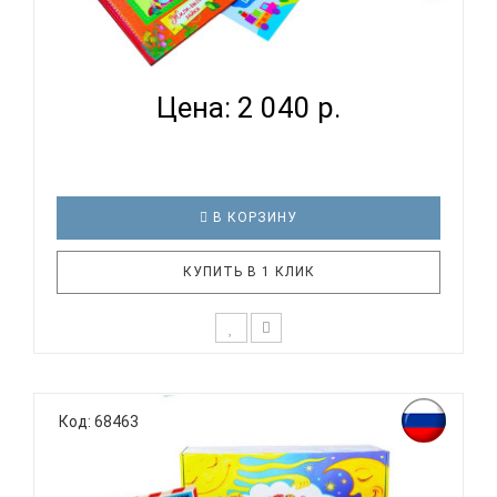
РАЗВИВАЮЩИЙ НАБОР ДЛЯ ДЕТЕЙ НА ВОЗРАСТ 3
ГОДА УДИВ...
Цена: 2 040 р.
В КОРЗИНУ
КУПИТЬ В 1 КЛИК
* Возможны незначительные корректировки в
составе набора Состав набора: мозаика
Код: 68463
многоцветная логическая настольная игра
пособие «части и целое» книжка с наклейками о
животных набор для творчества деревянная игра
«сложи картинку» развивающее..