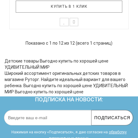
КУПИТЬ В 1 КЛИК
*Возможны незначительные корректировки в
составе набора. В набор входит: 1. деревянные
Показано с 1 по 12 из 12 (всего 1 страниц)
вкладыши "Геометрия", 2. деревянные расписные
ложки, 3. деревянная каталка "Гусеничка-кот", 4.
пособие "Учим фигуры", 5. Металлофон, 6.
Детские товары Выгодно купить по хорошей цене
настольная игра "Картинки-..
УДИВИТЕЛЬНЫЙ МИР
Широкий ассортимент оригинальных детских товаров в
магазине Руторг. Найдите идеальный вариант для вашего
ребенка. Выгодно купить по хорошей цене УДИВИТЕЛЬНЫЙ
МИР Выгодно купить по хорошей цене
ПОДПИСКА НА НОВОСТИ:
ПОДПИСАТЬСЯ
Нажимая на кнопку «Подписаться», я даю cогласие на
обработку