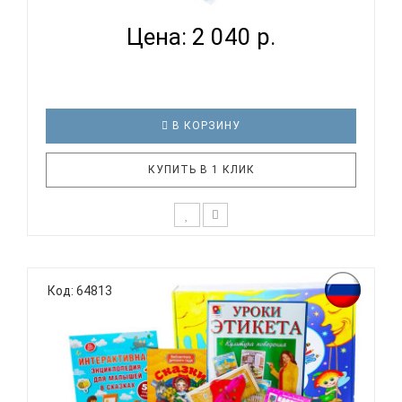
Цена: 2 040 р.
В КОРЗИНУ
КУПИТЬ В 1 КЛИК
*Возможны незначительные корректировки в
составе набора. В набор входит: 1. пособие
Код: 64813
"Подходит - не подходит", 2. деревянная
механическая игра "Акробат", 3. пазл "Винни Пух", 4.
игра-лото "Загадочные животные", 5. деревянная
игра "Поймай мышку", 6. у..