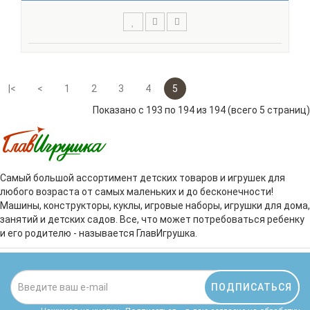
Игрушка 2 в 1. Набор из пирамидок и кольцебросов. В
этот разноцветный набор входят 4 кольцеброса-
пирамидки, которые можно соединять в квадрат, либо
|<
<
1
2
3
4
5
расставить хаотично для интересной игры. Кольцеброс
Показано с 193 по 194 из 194 (всего 5 страниц)
- развивающая игрушка, которая помогает улучшить..
Самый большой ассортимент детских товаров и игрушек для
любого возраста от самых маленьких и до бесконечности!
Машины, конструкторы, куклы, игровые наборы, игрушки для дома,
занятий и детских садов. Все, что может потребоваться ребенку
и его родителю - называется ГлавИгрушка.
ПОДПИСАТЬСЯ