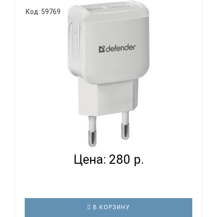
Кнопка смены разрешения позволяет менять
Код: 59769
скорость курсора мыши одним нажатием
(800/1200/1600 dpi). Сверхстойкое прорезиненное
покрытие «Soft Touch» Специальное
нескользящее покрытие приятно на ощупь и пре..
DEFENDER UPA 22 - БЛОК ПИТАНИЯ
Цена: 280 р.
В КОРЗИНУ