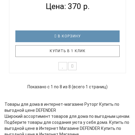
Цена: 370 р.
В КОРЗИНУ
КУПИТЬ В 1 КЛИК
Компактный сетевой адаптер питания через USB
Небольшие размеры делают устройство
Показано с 1 по 8 из 8 (всего 1 страниц)
незаменимым в путешествиях Подходит для
розетки европейского стандарта Можно
подключить к большинству розеток Защита от
Товары для дома в интернет-магазине Руторг Купить по
перегрузки и короткого замыкания Помогает обе..
выгодной цене DEFENDER
Широкий ассортимент товаров для дома по выгодным ценам.
Подберите товары для создания уюта у себя дома. Купить по
выгодной цене в Интернет Магазине DEFENDER Купить по
выгодной цене в Интернет Магазине