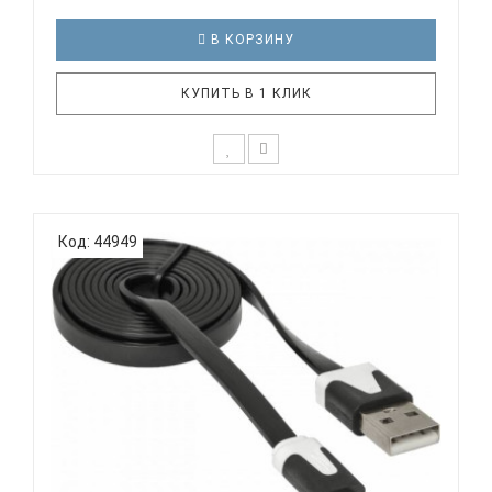
В КОРЗИНУ
КУПИТЬ В 1 КЛИК
Defender Skyline 895 RU 12 дополнительных
функций Активируются клавишей FN. Разделенные
Код: 44949
клавиши высотой всего 2 мм Многоуровневая
система экономии энергии Набор проработает
дольше без замены батарей Батарейки (в
комплекте) Индикаторы Num Lo..