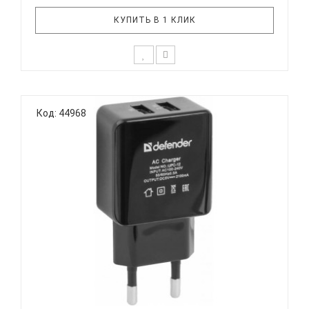
КУПИТЬ В 1 КЛИК
DEFENDER UPA 22 Сетевой USB-адаптер питания
Незаменим для зарядки различных типов
Код: 44968
устройств Выходные параметры адаптера
достаточны для питания различных типов
портативной электроники (планшетные
компьютеры, мобильные телефоны, смартфоны,
навигатор..
DEFENDER UPС-12 - БЛОК ПИТАНИЯ