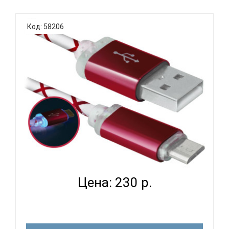
Универсальный внешний аккумулятор Совместим
с большинством мобильных устройств.Продлит
Код: 58206
автономную работу ваших мобильных
устройствЛитий-ионная батарея Защита от
перегрузки и короткого замыканияПомогает
обезопасить заряжаемое устройство в случае
воз..
DEFENDER USB08-03LT КРАСНЫЙ - ЦИФРОВОЙ
КАБЕЛЬ...
Цена: 230 р.