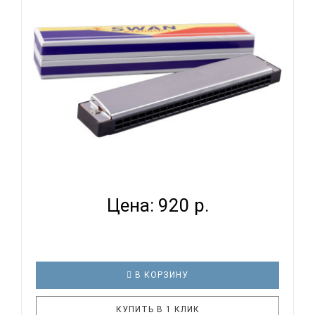
Крышки корпуса: нержавеющая сталь Упаковка:
картонная коробка SWAN SW24E гармошка губная
тремоло, До мажор, 24/2..
SWAN SW24-17 - ГУБНАЯ ГАРМОНИКА ТРЕМОЛО...
Цена: 920 р.
В КОРЗИНУ
КУПИТЬ В 1 КЛИК