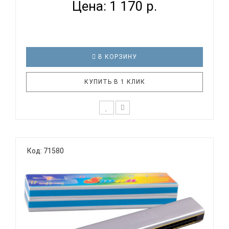
Цена: 1 170 р.
В КОРЗИНУ
КУПИТЬ В 1 КЛИК
Тремоло губная гармоника SWAN SW24-1
Тональность: C (До мажор) Количество
Код: 71580
отверстий: 24 Язычки: медь Корпус: пластик
Крышки корпуса: нержавеющая сталь Цвет:
золото Упаковка: картонная коробка SWAN SW24-1
гармошка губная тремоло, ..