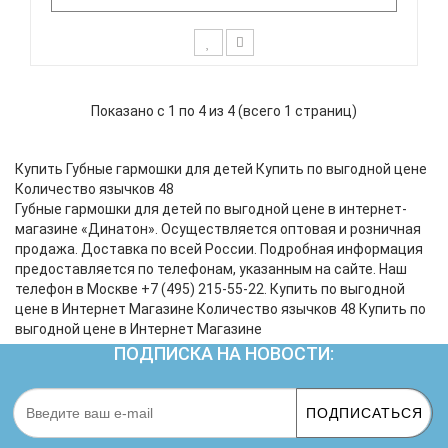
Тремоло губная гармоника SWAN SW24-17
Тональность: C (До мажор) Количество
Показано с 1 по 4 из 4 (всего 1 страниц)
отверстий: 24 Язычки: алюминий Корпус: пластик
Крышки корпуса: нержавеющая сталь Упаковка:
картонная коробка SWAN SW24-17 гармошка
Купить Губные гармошки для детей Купить по выгодной цене
губная тремоло, До мажор, 2..
Количество язычков 48
Губные гармошки для детей по выгодной цене в интернет-
магазине «Динатон». Осуществляется оптовая и розничная
продажа. Доставка по всей России. Подробная информация
предоставляется по телефонам, указанным на сайте. Наш
телефон в Москве +7 (495) 215-55-22. Купить по выгодной
цене в Интернет Магазине Количество язычков 48 Купить по
выгодной цене в Интернет Магазине
ПОДПИСКА НА НОВОСТИ:
ПОДПИСАТЬСЯ