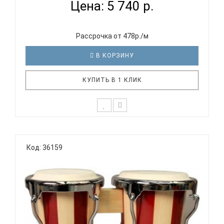
Цена: 5 740 р.
Рассрочка от 478р./м
В КОРЗИНУ
КУПИТЬ В 1 КЛИК
TERRIS BGD-45S - бонгоКомпактные бонго с
насыщенным и выразительным звучанием для
Код: 36159
обучения, домашних занятий и исполнения
латиноамериканской и этнической музыки. Корпус
из дерева и мембраны из натуральной кожи
обеспечивают комфортную игру и естествен..