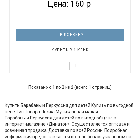
Цена: 160 р.
В КОРЗИНУ
КУПИТЬ В 1 КЛИК
Ложка малая сувенирная - шумовой музыкальный
инструмент. Представляет собой деревянную
Показано с 1 по 2 из 2 (всего 1 страниц)
ложку, используемую в быту. Есть народные
мастера, специализирующиеся на изготовлении
именно музыкальных ложек. Их изделия
Купить Барабаны и Перкуссия для детей Купить по выгодной
отличаются несколько большей толщиной..
цене Тип Товара Ложка Музыкальная малая
Барабаны и Перкуссия для детей по выгодной цене в
интернет-магазине «Динатон». Осуществляется оптовая и
розничная продажа. Доставка по всей России. Подробная
информация предоставляется по телефонам, указанным на