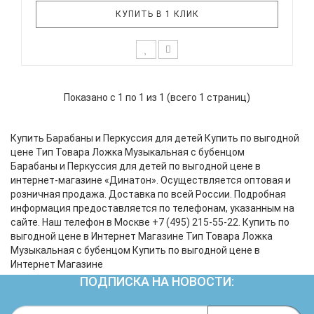
КУПИТЬ В 1 КЛИК
Ложка с бубенцом - шумовой музыкальный
инструмент. Добавленный бубенчик украшает
Показано с 1 по 1 из 1 (всего 1 страниц)
цокающий перестук ложек дополнительным
звоном. Ложка выполнена на станке. Черенок и
черпак соединяются клеем. С внутренней стороны
Купить Барабаны и Перкуссия для детей Купить по выгодной
черпака крепится бубенчик. Представл..
цене Тип Товара Ложка Музыкальная с бубенцом
Барабаны и Перкуссия для детей по выгодной цене в
интернет-магазине «Динатон». Осуществляется оптовая и
розничная продажа. Доставка по всей России. Подробная
информация предоставляется по телефонам, указанным на
сайте. Наш телефон в Москве +7 (495) 215-55-22. Купить по
выгодной цене в Интернет Магазине Тип Товара Ложка
Музыкальная с бубенцом Купить по выгодной цене в
Интернет Магазине
ПОДПИСКА НА НОВОСТИ: