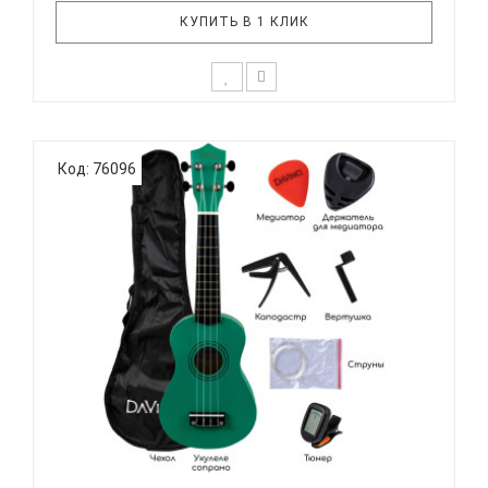
КУПИТЬ В 1 КЛИК
Подарочный набор с укулеле DAVINCI VINS-10BK
PACK для начинающего музыканта - отличный
Код: 76096
выбор, если нужен подарок для детей или для
любимой девушки. Стильный и красочный дизайн,
мягкое звучание маленькой гавайской гитары не
оставят равнодушными никого..
DAVINCI VINS-10EM PACK - УКУЛЕЛЕ КОМПЛЕКТ...