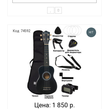
Комплект для начинающих - укулеле сопрано
KOHALA KPP-S, тюнер и чехол. Корпус укулеле
Код: 74592
KOHALA KPP-S полностью изготовлен из
HIT
древесины липы. Установлены хромированные
колки, обеспечивающие стабильность и точность
настройки, итальянские струны Aquila, ч..
TERRIS JUS-10 PACK BK - УКУЛЕЛЕ КОМПЛЕКТ...
Цена: 1 850 р.