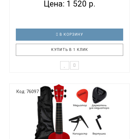
Цена: 1 520 р.
В КОРЗИНУ
КУПИТЬ В 1 КЛИК
Подарочный набор с укулеле DAVINCI VINS-10EM
PACK для начинающего музыканта - отличный
Код: 76097
выбор, если нужен подарок для детей или для
любимой девушки. Стильный и красочный дизайн,
мягкое звучание маленькой гавайской гитары не
оставят равнодушными никого..