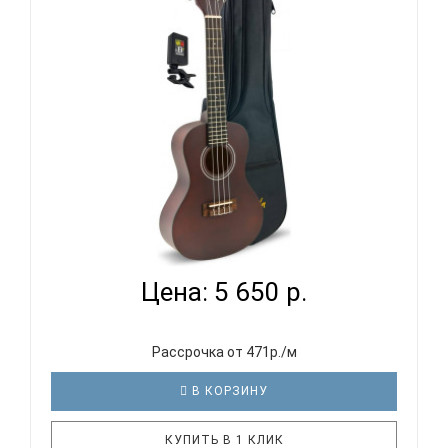
звучание маленькой гавайской гитары не оставят
равнодушными никого. Укулеле VESTON
KUS 15OR станет также прекрасным п..
KOHALA KPP-S - УКУЛЕЛЕ КОМПЛЕКТ
Цена: 5 650 р.
Рассрочка от 471р./м
В КОРЗИНУ
КУПИТЬ В 1 КЛИК