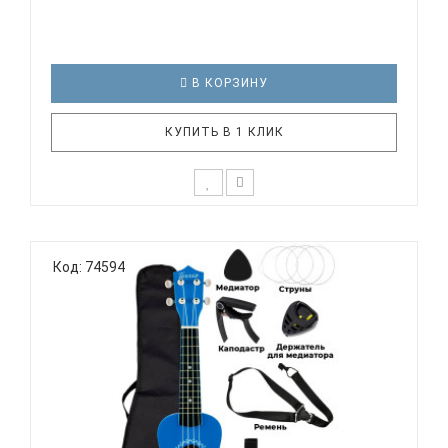
В КОРЗИНУ
КУПИТЬ В 1 КЛИК
Подарочный набор с укулеле TERRIS JUS-10 BK для
начинающего музыканта - отличный выбор, если
Код: 74594
нужен подарок для детей или для любимой
девушки. Стильный и красочный дизайн, мягкое
звучание маленькой гавайской гитары не оставят
равнодушными никого. Уку..