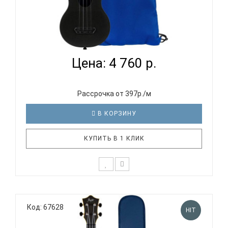
FLIGHT ULTRA S-35 INK - УКУЛЕЛЕ СОПРАНО...
Цена: 4 760 р.
Рассрочка от 397р./м
В КОРЗИНУ
КУПИТЬ В 1 КЛИК
Отличительные особенности серии ULTRA: Тонкая,
отзывчивая верхняя дека с системой W-пружин
Код: 67628
(«веер») Флюрокарбоновые струны обеспечивают
HIT
яркое звучание Чрезвычайно прочная и
водонепроницаемая конструкция Выпуклая