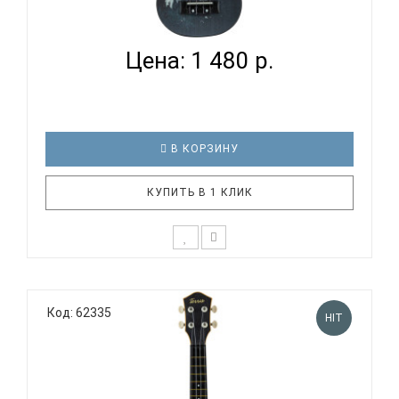
TERRIS PLUS-70 VAMP - УКУЛЕЛЕ СОПРАНО...
Цена: 1 480 р.
В КОРЗИНУ
КУПИТЬ В 1 КЛИК
Укулеле TERRIS PLUS 70 VAMP - модель с аниме
рисунком - вампир. Красивая черная укулеле, на
Код: 62335
которой изображен загадочный парень с
HIT
белокурыми волосами, и его верный спутник -
черный ворон. Ворон - одна из самых мистических
птиц. С этой птицей связан..