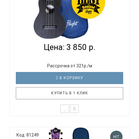
FLIGHT TUS-35 BK - УКУЛЕЛЕ СОПРАНО
Цена: 3 850 р.
Рассрочка от 321р./м
В КОРЗИНУ
КУПИТЬ В 1 КЛИК
Укулеле из пластика? Реальная фантастика!
Черный цвет не просто черный. Прозрачный
Код: 81249
черный. Мокрый асфальт. Антрацит. Готика? Эму?
HIT