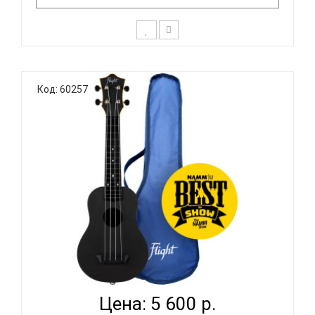
Где-то за тонкой гранью реальности существует
параллельный загадочный мир узора Аркана. Мир
Код: 60257
тайны и таинства в переводе с испанского.
Спрятанные коды, текстуры и ритмы
приоритизируют вертикаль над горизонталью,
кратность над двоичным, искусственное н..
FLIGHT TUS-35E BK - УКУЛЕЛЕ СОПРАНО
Цена: 5 600 р.