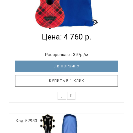
FLIGHT ULTRA S-40 PLAID - УКУЛЕЛЕ СОПРАНО...
Цена: 4 760 р.
Рассрочка от 397р./м
В КОРЗИНУ
КУПИТЬ В 1 КЛИК
Отличительные особенности серии ULTRA: Тонкая,
отзывчивая верхняя дека с системой W-пружин
Код: 57930
(«веер») Флюрокарбоновые струны обеспечивают
яркое звучание Чрезвычайно прочная и
водонепроницаемая конструкция Выпуклая