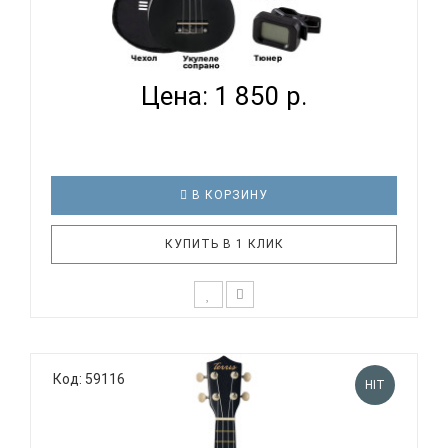
TERRIS JUS-10 PACK BK - УКУЛЕЛЕ КОМПЛЕКТ...
Цена: 1 850 р.
В КОРЗИНУ
КУПИТЬ В 1 КЛИК
Подарочный набор с укулеле TERRIS JUS-10 BK для
начинающего музыканта - отличный выбор, если
Код: 59116
нужен подарок для детей или для любимой
HIT
девушки. Стильный и красочный дизайн, мягкое
звучание маленькой гавайской гитары не оставят
равнодушными никого. Уку..