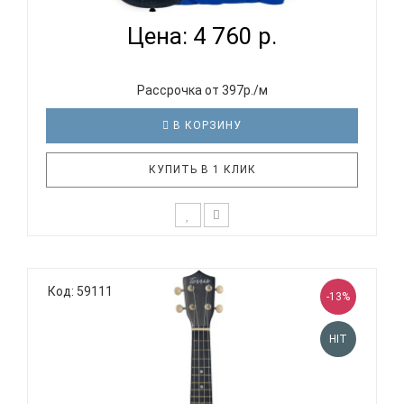
Цена: 4 760 р.
Рассрочка от 397р./м
В КОРЗИНУ
КУПИТЬ В 1 КЛИК
Отличительные особенности серии ULTRA: Тонкая,
отзывчивая верхняя дека с системой W-пружин
Код: 59111
(«веер») Флюрокарбоновые струны обеспечивают
-13%
яркое звучание Чрезвычайно прочная и
водонепроницаемая конструкция Выпуклая
HIT
задняя дека особой формы для объ..