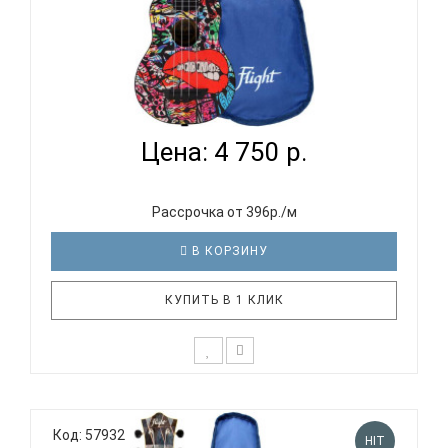
FLIGHT TUS PAPIN OLIMPOS / ПАПИН ОЛИМПОС -
УКУЛЕЛЕ...
Цена: 4 750 р.
Рассрочка от 396р./м
В КОРЗИНУ
КУПИТЬ В 1 КЛИК
Популярный европейский бренд укулеле Flight
продолжает взаимодействовать с самыми яркими
Код: 57932
и талантливыми представителями российской
HIT