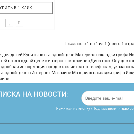
УПИТЬ В 1 КЛИК
RRIS TTC-1 BK - отличный
и нужен подарок для детей
Показано с 1 по 1 из 1 (всего 1 стр
бимой девушки. Стильный
ничный дизайн, мягкое
е для детей Купить по выгодной цене Материал накладки грифа И
е маленькой гавайской
етей по выгодной цене в интернет-магазине «Динатон». Осуществ
е оставят равнодушными
Подробная информация предоставляется по телефонам, указанным н
Укулеле TERRIS TTC-1 BK
 выгодной цене в Интернет Магазине Материал накладки грифа Иск
 также прекрасным ..
зине
ИСКА НА НОВОСТИ:
Нажимая на кнопку «Подписаться», я даю cо