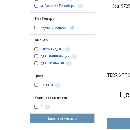
Код: 572
м. Верхние Лихоборы
1
Тип Товара
Укулеле концерт
1
Фильтр
Рекомендуем
1
для Начинающих
1
для Обучения
1
TERRIS TTC
Цвет
Черный
1
Це
Количество струн
4
1
Ещё параметры