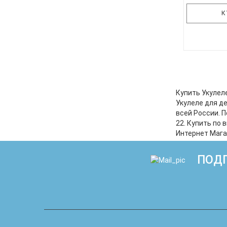
К
Укулеле TE
выбор, есл
или для лю
и лако
Купить Укулел
звучани
Укулеле для д
гитары н
всей России. 
никого. 
22. Купить по
станет
Интернет Мага
ПОДП