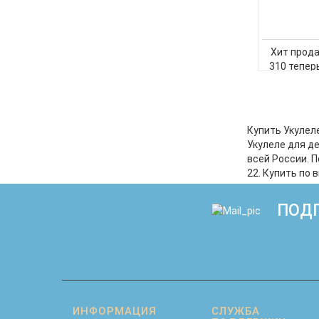
Хит прода
310 тепер
цветной 
внутр
фирменный 
по игре на 
Купить Укулеле
33 с цвет
Укулеле для д
что 
всей России. 
22. Купить по 
ПОДП
ИНФОРМАЦИЯ
СЛУЖБА