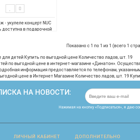
ж - укулеле концерт NUC
ь доступна в подарочной
коробке! Кроме укулеле,
и коробки вы найдете
Показано с 1 по 1 из 1 (всего 1 стр
чехол, мини-самоучитель
укулеле, тюнер Flight FTC-
 для детей Купить по выгодной цене Количество ладов, шт. 19
ным дисплеем. Не знаете,
етей по выгодной цене в интернет-магазине «Динатон». Осуществ
подарить на день..
Подробная информация предоставляется по телефонам, указанным н
выгодной цене в Интернет Магазине Количество ладов, шт. 19 Куп
ИСКА НА НОВОСТИ:
Нажимая на кнопку «Подписаться», я даю cо
ЛИЧНЫЙ КАБИНЕТ
ДОПОЛНИТЕЛЬНО