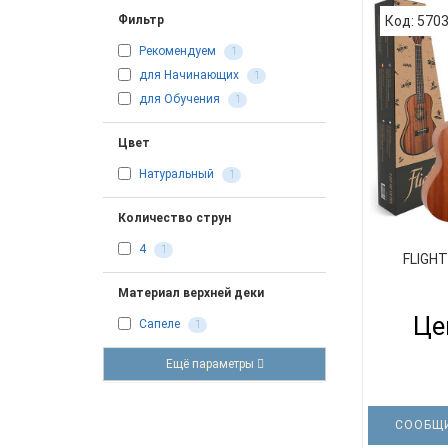
Код: 570
Фильтр
Рекомендуем
1
для Начинающих
1
для Обучения
1
Цвет
Натуральный
1
Количество струн
4
1
FLIGHT
Материал верхней деки
Це
Сапеле
1
Ещё параметры
СООБЩИ