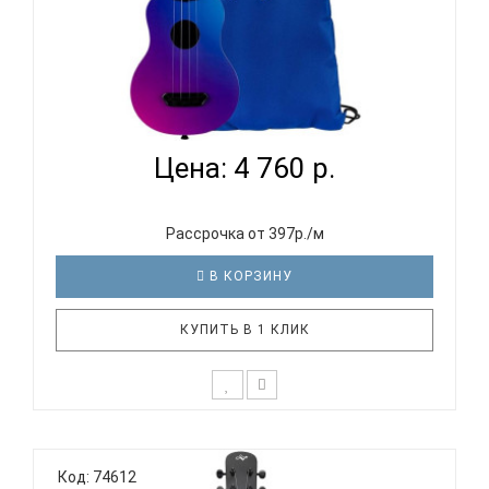
FLIGHT ULTRA S-35 STORY - УКУЛЕЛЕ СОПРАНО...
Цена: 4 760 р.
Рассрочка от 397р./м
В КОРЗИНУ
КУПИТЬ В 1 КЛИК
Отличительные особенности серии ULTRA: Тонкая,
отзывчивая верхняя дека с системой W-пружин
Код: 74612
(«веер») Флюрокарбоновые струны обеспечивают