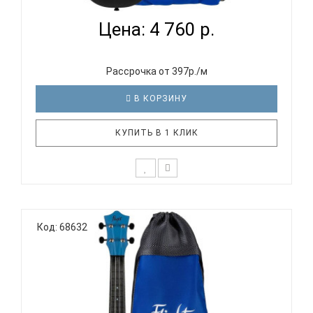
Цена: 4 760 р.
Рассрочка от 397р./м
В КОРЗИНУ
КУПИТЬ В 1 КЛИК
Отличительные особенности серии ULTRA: Тонкая,
отзывчивая верхняя дека с системой W-пружин
Код: 68632
(«веер») Флюрокарбоновые струны обеспечивают
яркое звучание Чрезвычайно прочная и
водонепроницаемая конструкция Выпуклая
задняя дека особой формы для объ..