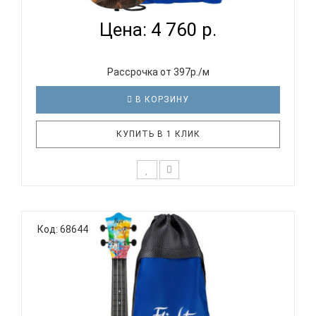
Цена: 4 760 р.
Рассрочка от 397р./м
В КОРЗИНУ
КУПИТЬ В 1 КЛИК
Новая серия популярных во всем мире
укулеле FLIGHT – серия ULTRA! Это
Код: 68644
ультрасовременные укулеле, полностью
изготовленные из поликарбоната, армированного
стекловолокном. Этот материал делает укулеле
суперпрочной, термостойкой и полностью
водонепроница..