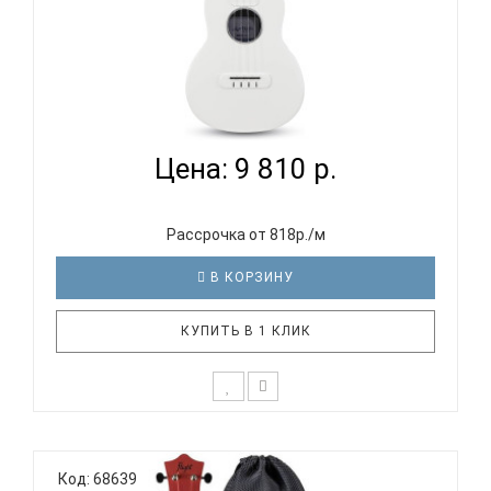
NALU N1 WH - УКУЛЕЛЕ КОНЦЕРТ
Цена: 9 810 р.
Рассрочка от 818р./м
В КОРЗИНУ
КУПИТЬ В 1 КЛИК
Укулеле NALU N1WH выполнена полностью из
карбона. Очень простой уход за инструментом
Код: 68639
Красивый и аккуратный внешний вид Прекрасный