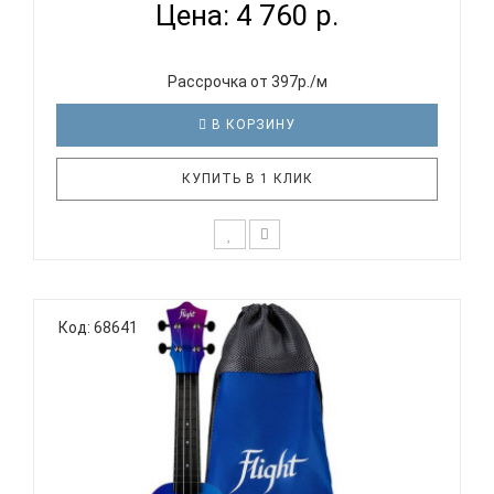
Цена: 4 760 р.
Рассрочка от 397р./м
В КОРЗИНУ
КУПИТЬ В 1 КЛИК
Отличительные особенности серии ULTRA: Тонкая,
отзывчивая верхняя дека с системой W-пружин
Код: 68641
(«веер») Флюрокарбоновые струны обеспечивают
яркое звучание Чрезвычайно прочная и
водонепроницаемая конструкция Выпуклая
задняя дека особой формы для объ..