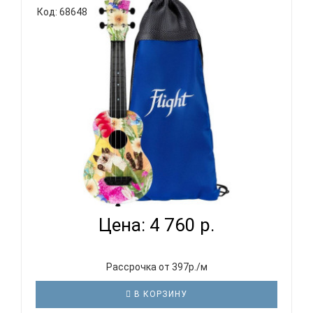
Код: 68648
(«веер») Флюрокарбоновые струны обеспечивают
яркое звучание Чрезвычайно прочная и
водонепроницаемая конструкция Выпуклая
задняя дека особой формы для объ..
FLIGHT ULTRA S-42 SUMMER CAT - УКУЛЕЛЕ
СОПРАНО...
Цена: 4 760 р.
Рассрочка от 397р./м
В КОРЗИНУ