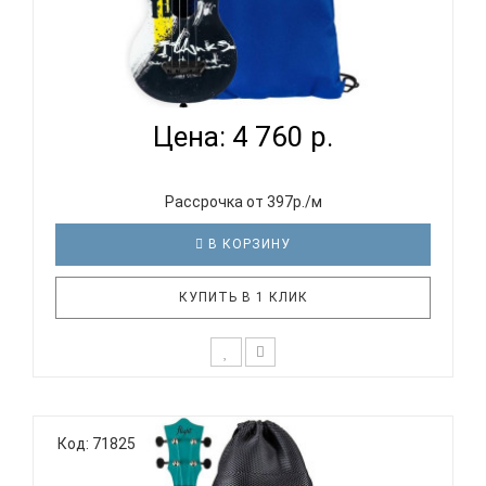
FLIGHT ULTRA S-40 YES - УКУЛЕЛЕ СОПРАНО...
Цена: 4 760 р.
Рассрочка от 397р./м
В КОРЗИНУ
КУПИТЬ В 1 КЛИК
Отличительные особенности серии ULTRA: Тонкая,
отзывчивая верхняя дека с системой W-пружин
Код: 71825
(«веер») Флюрокарбоновые струны обеспечивают
яркое звучание Чрезвычайно прочная и