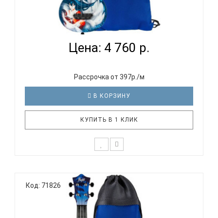
FLIGHT ULTRA S-42 KUMIHO - УКУЛЕЛЕ СОПРАНО...
Цена: 4 760 р.
Рассрочка от 397р./м
В КОРЗИНУ
КУПИТЬ В 1 КЛИК
Отличительные особенности серии ULTRA: Тонкая,
отзывчивая верхняя дека с системой W-пружин
Код: 71826
(«веер») Флюрокарбоновые струны обеспечивают
яркое звучание Чрезвычайно прочная и
водонепроницаемая конструкция Выпуклая
задняя дека особой формы для объ..