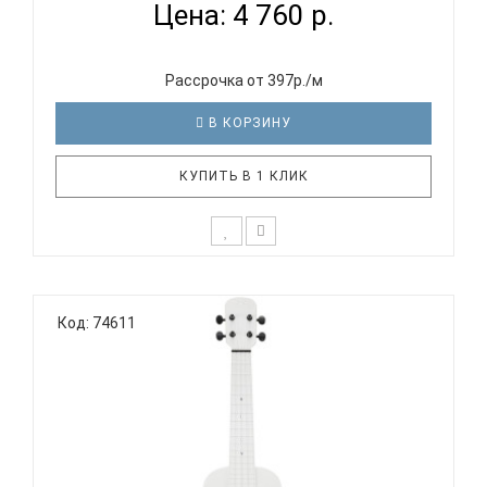
Цена: 4 760 р.
Рассрочка от 397р./м
В КОРЗИНУ
КУПИТЬ В 1 КЛИК
Отличительные особенности серии ULTRA: Тонкая,
отзывчивая верхняя дека с системой W-пружин
Код: 74611
(«веер») Флюрокарбоновые струны обеспечивают
яркое звучание Чрезвычайно прочная и
водонепроницаемая конструкция Выпуклая
задняя дека особой формы для объ..