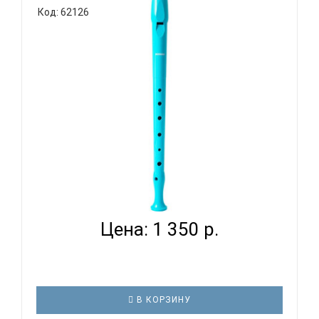
Код: 62126
стараться правильно их направить в этом.
Прекрасный и живой звук блокфлейты является
одним из лучших способов с детства развивать
слух у ребенка. В тоже время, дети будут у..
HOHNER B95084 LB - БЛОКФЛЕЙТА СОПРАНО
НЕМЕЦКАЯ СИС...
Цена: 1 350 р.
В КОРЗИНУ