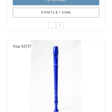
В КОРЗИНУ
КУПИТЬ В 1 КЛИК
Дети уже с малых лет способны различать
качество звучания инструмента и нужно
Код: 62127
стараться правильно их направить в этом.
Прекрасный и живой звук блокфлейты является
одним из лучших способов с детства развивать
слух у ребенка. В тоже время, дети будут у..
HOHNER B95084 DB - БЛОКФЛЕЙТА СОПРАНО
НЕМЕЦКАЯ СИС...