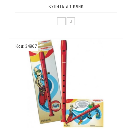
КУПИТЬ В 1 КЛИК
Дети уже с малых лет способны различать
качество звучания инструмента и нужно
Код: 34867
стараться правильно их направить в этом.
Прекрасный и живой звук блокфлейты является
одним из лучших способов с детства развивать
слух у ребенка. В тоже время, дети будут у..
HOHNER K95086 - БЛОКФЛЕЙТА СОПРАНО
НЕМЕЦКАЯ СИСТЕМ...