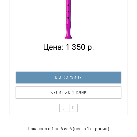
HOHNER B95084 VI - БЛОКФЛЕЙТА СОПРАНО
НЕМЕЦКАЯ СИС...
Цена: 1 350 р.
В КОРЗИНУ
КУПИТЬ В 1 КЛИК
Дети уже с малых лет способны различать
качество звучания инструмента и нужно
Показано с 1 по 6 из 6 (всего 1 страниц)
стараться правильно их направить в этом.