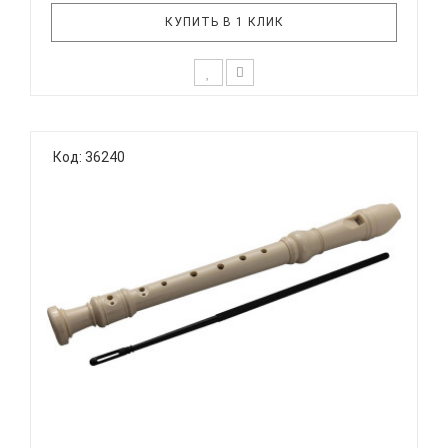
КУПИТЬ В 1 КЛИК
Дети уже с малых лет способны различать
качество звучания инструмента и нужно
Код: 36240
стараться правильно их направить в этом.
Прекрасный и живой звук блокфлейты является
одним из лучших способов с детства развивать
слух у ребенка. В тоже время, дети будут у..
FLIGHT FFP-1 IR - БЛОКФЛЕЙТА СОПРАНО
НЕМЕЦКАЯ СИСТ...