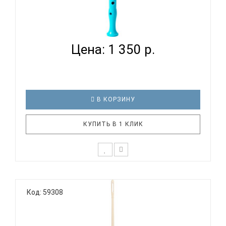
HOHNER B95084 LB - БЛОКФЛЕЙТА СОПРАНО
НЕМЕЦКАЯ СИС...
Цена: 1 350 р.
В КОРЗИНУ
КУПИТЬ В 1 КЛИК
Дети уже с малых лет способны различать
качество звучания инструмента и нужно
Код: 59308
стараться правильно их направить в этом.
Прекрасный и живой звук блокфлейты является
одним из лучших способов с детства развивать
слух у ребенка. В тоже время, дети будут у..