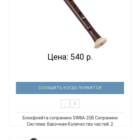
SWAN SW8A-25B - БЛОКФЛЕЙТА СОПРАНИНО...
Цена: 540 р.
СООБЩИТЬ КОГДА ПОЯВИТСЯ
Блокфлейта сопранино SW8A-25B Сопранино
Система: барочная Количество частей: 2
Материал: пластик ABS Кожаный чехол SWAN
SW8A-25B Блокфлейта сопранино, барочная