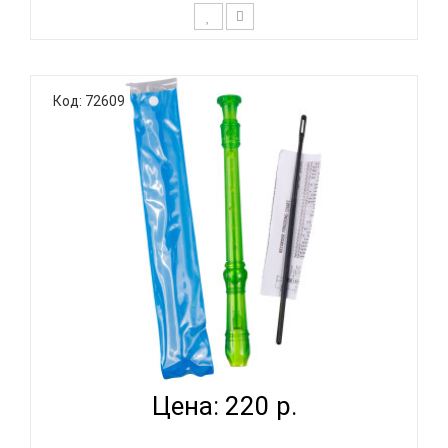
Дети уже с малых лет способны различать
качество звучания инструмента и нужно
Код: 72609
стараться правильно их направить в этом.
Прекрасный и живой звук блокфлейты является
одним из лучших способов с детства развивать
слух у ребенка. В тоже время, дети будут у..
BEE R08-01 - БЛОКФЛЕЙТА СОПРАНО НЕМЕЦКАЯ
СИСТЕМА...
Цена: 220 р.