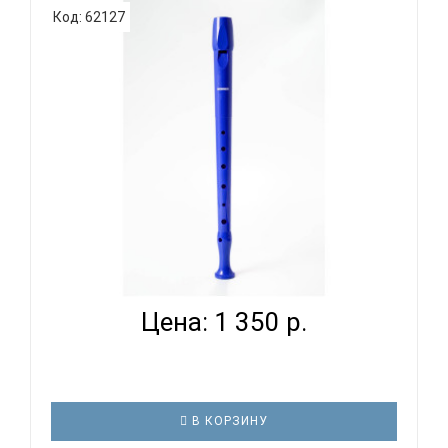
Код: 62127
стараться правильно их направить в этом.
Прекрасный и живой звук блокфлейты является
одним из лучших способов с детства развивать
слух у ребенка. В тоже время, дети будут у..
HOHNER B95084 DB - БЛОКФЛЕЙТА СОПРАНО
НЕМЕЦКАЯ СИС...
Цена: 1 350 р.
В КОРЗИНУ