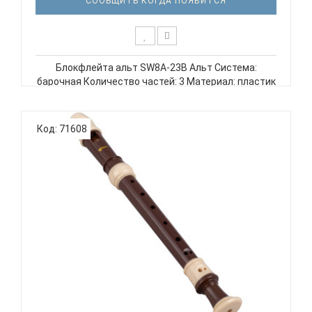
СООБЩИТЬ КОГДА ПОЯВИТСЯ
Блокфлейта альт SW8A-23B Альт Система:
барочная Количество частей: 3 Материал: пластик
ABS SWAN SW8A-23B Блокфлейта альт, барочная
система, 3 части, пластиковый корпус, цвет
коричневый..
Код: 71608
SWAN SW8A-24B - БЛОКФЛЕЙТА СОПРАНО
БАРОЧНАЯ СИСТЕМ...