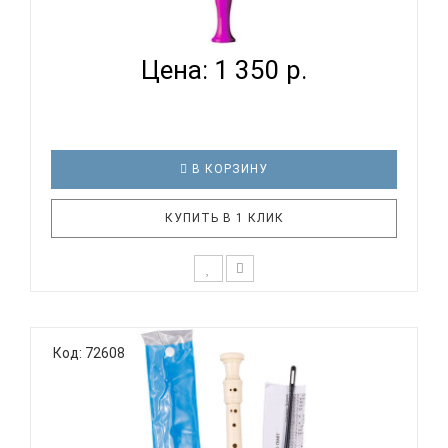
HOHNER B95084 VI - БЛОКФЛЕЙТА СОПРАНО
НЕМЕЦКАЯ СИС...
Цена: 1 350 р.
В КОРЗИНУ
КУПИТЬ В 1 КЛИК
Дети уже с малых лет способны различать
качество звучания инструмента и нужно
Код: 72608
стараться правильно их направить в этом.
Прекрасный и живой звук блокфлейты является
одним из лучших способов с детства развивать
слух у ребенка. В тоже время, дети будут у..