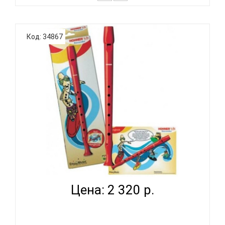
FLIGHT FFP-ROD Шомпол пластиковый для
флейтыДополнительная ИнформацияМатериал
Код: 34867
корпуса: ПластикЦвет: ЗеленыйВид:
СопраноМатериал мундштука: ПластикСтрана
происхождения: КитайСерия: YsFLIGHT FFP-ROD
Шомпол пластиковый для флейты..
HOHNER K95086 - БЛОКФЛЕЙТА СОПРАНО
НЕМЕЦКАЯ СИСТЕМ...
Цена: 2 320 р.