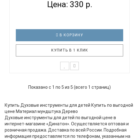
Цена: 330 р.
В КОРЗИНУ
КУПИТЬ В 1 КЛИК
Яркая красочная флейта-дудочка BEE RW08
непременно станет любимой игрушкой маленького
Показано с 1 по 5 из 5 (всего 1 страниц)
музыканта. Инструмент выполнен в ярких цветах и
удобный для маленьких детских ручек размер.
Технические характеристики: Материал: дерево
Купить Духовые инструменты для детей Купить по выгодной
Длина: 20 см Количест..
цене Материал мундштука Дерево
Духовые инструменты для детей по выгодной цене в
интернет-магазине «Динатон». Осуществляется оптовая и
розничная продажа. Доставка по всей России. Подробная
информация предоставляется по телефонам, указанным на