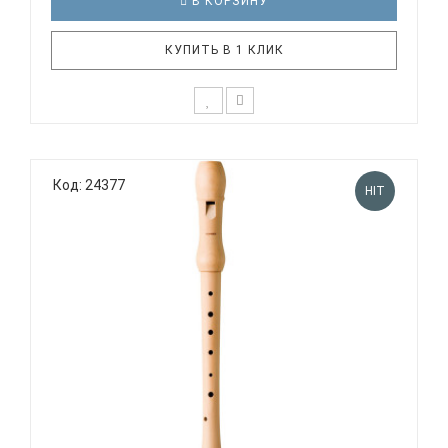
В КОРЗИНУ
КУПИТЬ В 1 КЛИК
Дети уже с малых лет способны различать
качество звучания инструмента и нужно
Код: 24377
стараться правильно их направить в этом.
HIT
Прекрасный и живой звук блокфлейты является
одним из лучших способов с детства развивать
слух у ребенка. В тоже время, дети будут у..
HOHNER B9565 - БЛОКФЛЕЙТА СОПРАНО НЕМЕЦКАЯ
СИСТЕМА...