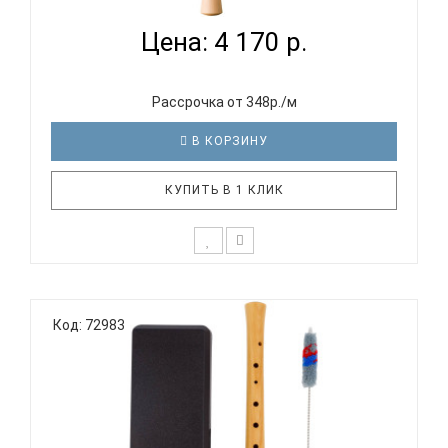
Цена: 4 170 р.
Рассрочка от 348р./м
В КОРЗИНУ
КУПИТЬ В 1 КЛИК
Дети уже с малых лет способны различать
качество звучания инструмента и нужно
Код: 72983
стараться правильно их направить в этом.
Прекрасный и живой звук блокфлейты является
одним из лучших способов с детства развивать
слух у ребенка. В тоже время, дети будут у..