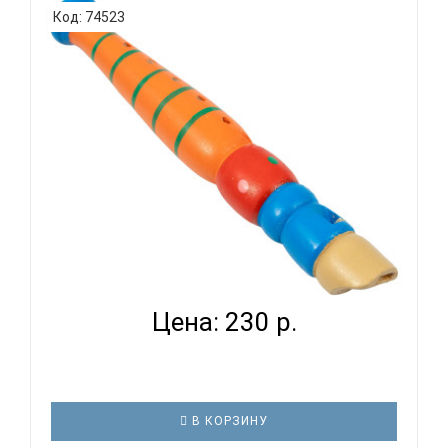
Код: 74523
для тех, кто ищет деревянную блокфлейту с
теплым звучанием.Технические характеристики:
Блокфлейта немецкой системы Тональность: До-
сопрано Материал: дерево (груш..
BEE RW06 - БЛОКФЛЕЙТА
Цена: 230 р.
В КОРЗИНУ