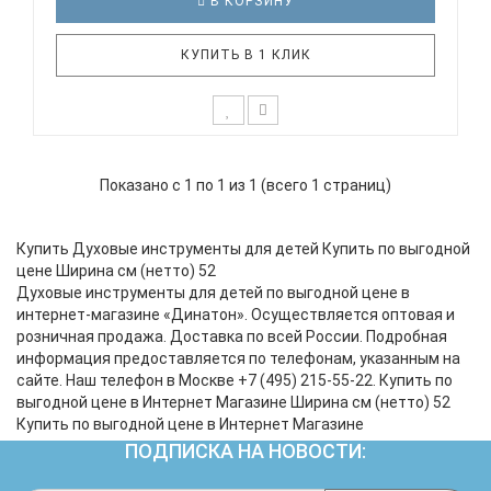
В КОРЗИНУ
КУПИТЬ В 1 КЛИК
Духовая клавишная мелодика EASTTOP BM-37SL
PINK розового цвета. 37 клавиш Короткий
Показано с 1 по 1 из 1 (всего 1 страниц)
мундштук Удлинитель мундштука (трубка) Цвет:
розовый Чехол на лямке с ручкой EASTTOP BM-
37SL PINK мелодика духовая клавишная 37 клавиш,
Купить Духовые инструменты для детей Купить по выгодной
цвет розовый, мягкий че..
цене Ширина см (нетто) 52
Духовые инструменты для детей по выгодной цене в
интернет-магазине «Динатон». Осуществляется оптовая и
розничная продажа. Доставка по всей России. Подробная
информация предоставляется по телефонам, указанным на
сайте. Наш телефон в Москве +7 (495) 215-55-22. Купить по
выгодной цене в Интернет Магазине Ширина см (нетто) 52
Купить по выгодной цене в Интернет Магазине
ПОДПИСКА НА НОВОСТИ: