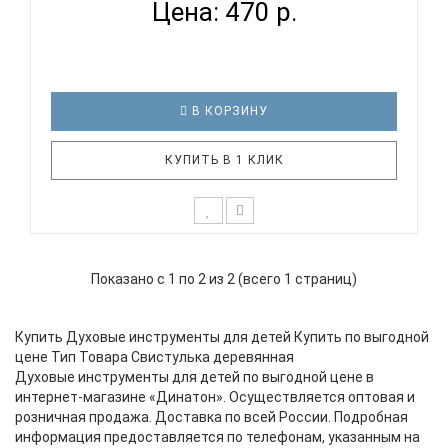
Цена: 470 р.
В КОРЗИНУ
КУПИТЬ В 1 КЛИК
Свистулька деревянная - духовой музыкальный
инструмент, который и звучит весело, и развивает
Показано с 1 по 2 из 2 (всего 1 страниц)
дыхание ребенка! Характеристики: инструмент
для самых юных музыкантов размеры: 75 х 40 мм
материал: липа изготовлена токарным способом
Купить Духовые инструменты для детей Купить по выгодной
цвет: натураль..
цене Тип Товара Свистулька деревянная
Духовые инструменты для детей по выгодной цене в
интернет-магазине «Динатон». Осуществляется оптовая и
розничная продажа. Доставка по всей России. Подробная
информация предоставляется по телефонам, указанным на