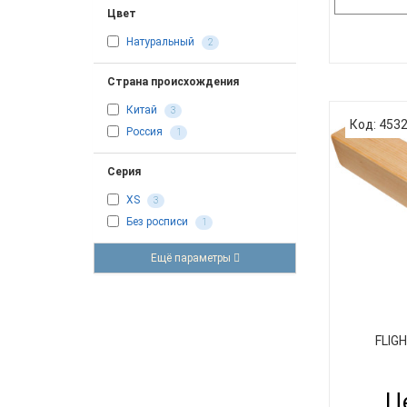
Цвет
Натуральный
2
Страна происхождения
Свисто
деревян
Китай
3
звонким зв
Код: 453
Россия
1
птиц. Он с
многих ска
Серия
развития 
Прост в и
XS
3
для м
Без росписи
1
Ещё параметры
FLIG
Це