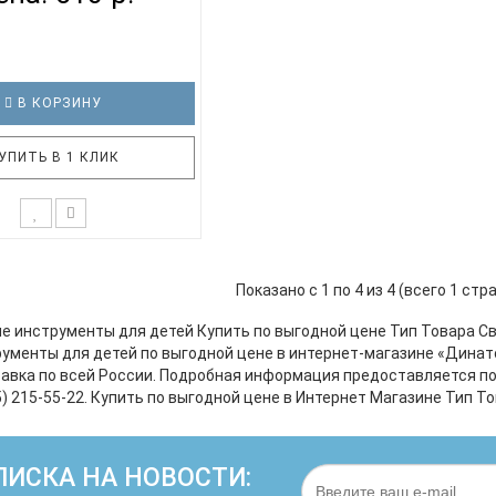
В КОРЗИНУ
УПИТЬ В 1 КЛИК
 вырезан из дерева. Не
ибут многих сказок, но и
Показано с 1 по 4 из 4 (всего 1 стр
 для развития детского
особенности легких. Звук
е инструменты для детей Купить по выгодной цене Тип Товара С
ный, имитирующий гудок
ументы для детей по выгодной цене в интернет-магазине «Динат
 режет слух. Технические
авка по всей России. Подробная информация предоставляется по 
истики: Свисток FLIGHT
) 215-55-22. Купить по выгодной цене в Интернет Магазине Тип Т
WW-3 Имитируе..
ИСКА НА НОВОСТИ: