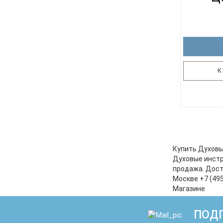
К
Свисток
только атр
тренажер
слуха и в 
Купить Духовы
имеет яс
Духовые инстр
поезда. Не
продажа. Дост
характер
Москве +7 (495
F
Магазине
ПОДП