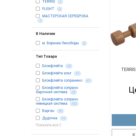
TERRIS
1
FLIGHT
2
МАСТЕРСКАЯ СЕРЕБРОВА
1
В Наличии
м. Верхние Лихоборы
2
Тип Товара
Блокфлейта
+3
TERRIS
Блокфлейта альт
+1
Блокфлейта сопранино
+1
Це
Блокфлейта сопрано
барочная система
+2
Блокфлейта сопрано
немецкая система
+21
Варган
+5
Дудочка
+1
Показать все
К