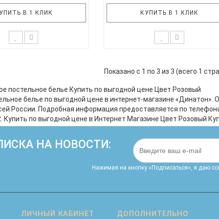
УПИТЬ В 1 КЛИК
КУПИТЬ В 1 КЛИК
размера ЕВРО включает в
Семейный комплект включает в 
олочки и пододеяльник со
4 наволочки и 2 пододеяльника 
Показано с 1 по 3 из 3 (всего 1 стр
лнией, а также простынь
скрытой молнией, а также прост
ке, которая подойдет не
на резинке, которая подойдет 
ое постельное белье Купить по выгодной цене Цвет Розовый
 тонкий матрас, но и на
только на тонкий матрас, но и 
ельное белье по выгодной цене в интернет-магазине «Динатон». 
мный - толщиной до 25 см.
более объемный - толщиной до 25
сей России. Подробная информация предоставляется по телефона
Panacotti изготовлен из
Комплект Panacotti изготовлен 
2. Купить по выгодной цене в Интернет Магазине Цвет Розовый Ку
поплина, хлоп..
поплина, хлопк..
ИСКА НА НОВОСТИ:
Нажимая на кнопку «Подписаться», я даю cо
ЛИЧНЫЙ КАБИНЕТ
ДОПОЛНИТЕЛЬНО