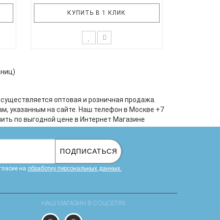
КУПИТЬ В 1 КЛИК
себя
Семейный комплект включает в себя
со
4 наволочки и 2 пододеяльника со
аниц)
ынь
скрытой молнией, а также простынь
не
на резинке, которая подойдет не
на
только на тонкий матрас, но и на
Осуществляется оптовая и розничная продажа.
 см.
более объемный - толщиной до 25 см.
м, указанным на сайте. Наш телефон в Москве +7
из
Комплект Panacotti изготовлен из
пить по выгодной цене в Интернет Магазине
поплина, хлопк..
ПОДПИСАТЬСЯ
гласие на
обработку персональных данных.
НАШ МАГАЗИН В СОЦСЕТЯХ