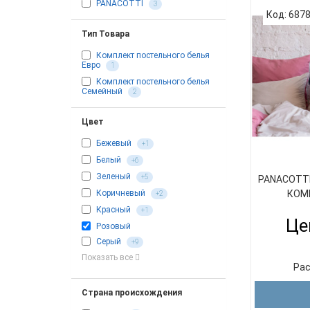
PANACOTTI
3
Код: 687
Тип Товара
Комплект постельного белья
Евро
1
Комплект постельного белья
Семейный
2
Цвет
Бежевый
+1
Белый
+6
Зеленый
+5
PANACOTTI
КОМП
Коричневый
+2
Красный
+1
Це
Розовый
Серый
+9
Показать все
Рас
Страна происхождения