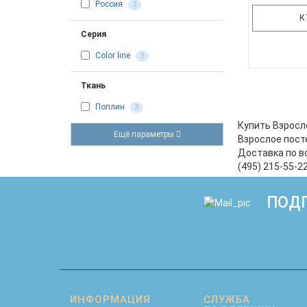
Россия
3
К
Серия
Color line
3
Комплект 
Ткань
себя 4 нав
Поплин
3
скрытой мо
на резин
Купить Взросл
Ещё параметры
только на
Взрослое пост
более объе
Доставка по в
Комплект 
(495) 215-55-2
ПОДП
ИНФОРМАЦИЯ
СЛУЖБА