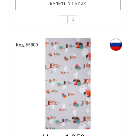
КУПИТЬ В 1 КЛИК
К выбору постельного белья для ребенка каждый
родитель подходит очень основательно. Ведь
Код: 65809
ребенок большую часть времени проводит в
кровати. И натуральность тканей, нежный и
веселый рисунок, высокая устойчивость к частым
стиркам – очень важные параметр..
ВОМБАТИК CLASSIC COLLECTION ЛИСЯТА -
ПРОСТЫНЯ...