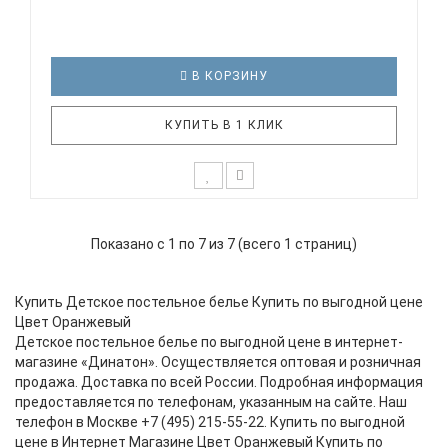
В КОРЗИНУ
КУПИТЬ В 1 КЛИК
К выбору первого постельного белья для крохи
каждый родитель подходит очень основательно.
Показано с 1 по 7 из 7 (всего 1 страниц)
Ведь малыш большую часть времени проводит в
кроватке. И натуральность тканей, нежный и
веселый рисунок, высокая устойчивость к частым
Купить Детское постельное белье Купить по выгодной цене
стиркам – очень важные пар..
Цвет Оранжевый
Детское постельное белье по выгодной цене в интернет-
магазине «Динатон». Осуществляется оптовая и розничная
продажа. Доставка по всей России. Подробная информация
предоставляется по телефонам, указанным на сайте. Наш
телефон в Москве +7 (495) 215-55-22. Купить по выгодной
цене в Интернет Магазине Цвет Оранжевый Купить по