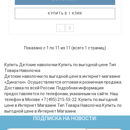
КУПИТЬ В 1 КЛИК
К выбору постельного белья для ребенка каждый
родитель подходит очень основательно. Ведь
Показано с 1 по 11 из 11 (всего 1 страниц)
малыш большую часть времени проводит в
кровати. И натуральность тканей, нежный и
веселый рисунок, высокая устойчивость к частым
Купить Детские наволочки Купить по выгодной цене Тип
стиркам – очень важные параметры ..
Товара Наволочка
Детские наволочки по выгодной цене в интернет-магазине
«Динатон». Осуществляется оптовая и розничная продажа.
Доставка по всей России. Подробная информация
предоставляется по телефонам, указанным на сайте. Наш
телефон в Москве +7 (495) 215-55-22. Купить по выгодной
цене в Интернет Магазине Тип Товара Наволочка Купить по
выгодной цене в Интернет Магазине
ПОДПИСКА НА НОВОСТИ: