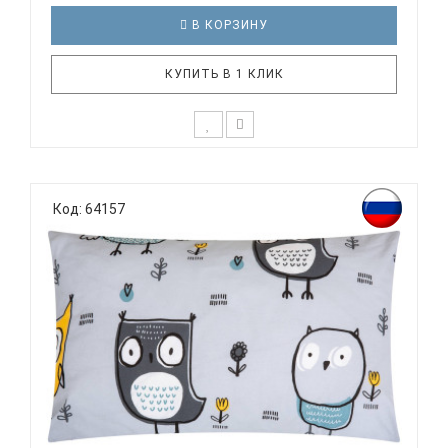
В КОРЗИНУ
КУПИТЬ В 1 КЛИК
К выбору постельного белья для ребенка каждый
родитель подходит очень основательно. Ведь
Код: 64157
ребенок большую часть времени проводит в
кровати. И натуральность тканей, нежный и
веселый рисунок, высокая устойчивость к частым
стиркам – очень важные параметр..
ВОМБАТИК CLASSIC COLLECTION СОВЯТА -