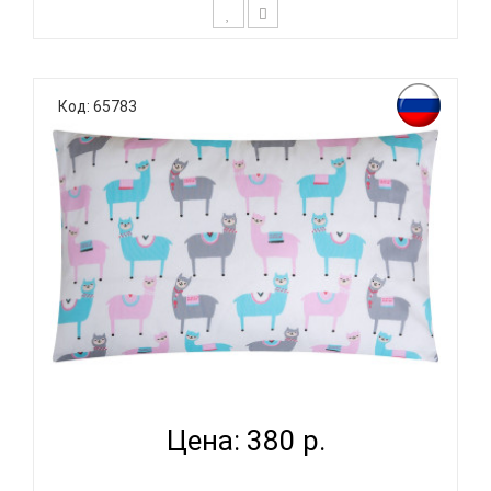
К выбору постельного белья для ребенка каждый
родитель подходит очень основательно. Ведь
Код: 65783
ребенок большую часть времени проводит в
кровати. И натуральность тканей, нежный и
веселый рисунок, высокая устойчивость к частым
стиркам – очень важные параметр..
ВОМБАТИК CLASSIC COLLECTION ЛАМЫ -
НАВОЛОЧКА...
Цена: 380 р.