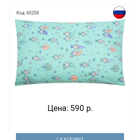
К выбору постельного белья для ребенка каждый
родитель подходит очень основательно. Ведь
Код: 65250
ребенок большую часть времени проводит в
кровати. И натуральность тканей, нежный и
веселый рисунок, высокая устойчивость к частым
стиркам – очень важные параметр..
ВОМБАТИК SOFT COLLECTION ГНОМИКИ -
НАВОЛОЧКА...
Цена: 590 р.
В КОРЗИНУ