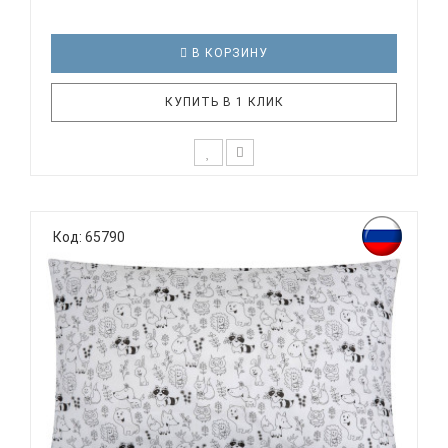
В КОРЗИНУ
КУПИТЬ В 1 КЛИК
К выбору постельного белья для ребенка каждый
родитель подходит очень основательно. Ведь
Код: 65790
ребенок большую часть времени проводит в
кровати. И натуральность тканей, нежный и
веселый рисунок, высокая устойчивость к частым
стиркам – очень важные параметр..