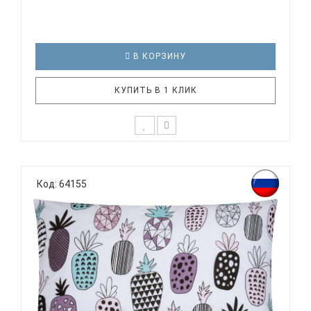
В КОРЗИНУ
КУПИТЬ В 1 КЛИК
К выбору постельного белья для ребенка каждый
родитель подходит очень основательно. Ведь
Код: 64155
ребенок большую часть времени проводит в
кровати. И натуральность тканей, нежный и
веселый рисунок, высокая устойчивость к частым
стиркам – очень важные параметр..