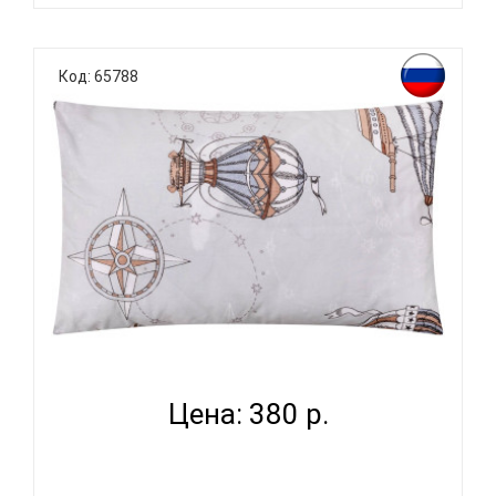
К выбору постельного белья для ребенка каждый
родитель подходит очень основательно. Ведь
Код: 65788
ребенок большую часть времени проводит в
кровати. И натуральность тканей, нежный и
веселый рисунок, высокая устойчивость к частым
стиркам – очень важные параметр..
ВОМБАТИК CLASSIC COLLECTION
ПУТЕШЕСТВЕННИКИ - НАВО...
Цена: 380 р.