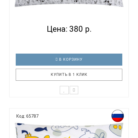
ВОМБАТИК CLASSIC COLLECTION ЗВЕРИ И ЗВЕЗДЫ
- НАВОЛ...
Цена: 380 р.
В КОРЗИНУ
КУПИТЬ В 1 КЛИК
К выбору постельного белья для ребенка каждый
родитель подходит очень основательно. Ведь
Код: 65787
ребенок большую часть времени проводит в
кровати. И натуральность тканей, нежный и
веселый рисунок, высокая устойчивость к частым
стиркам – очень важные параметр..