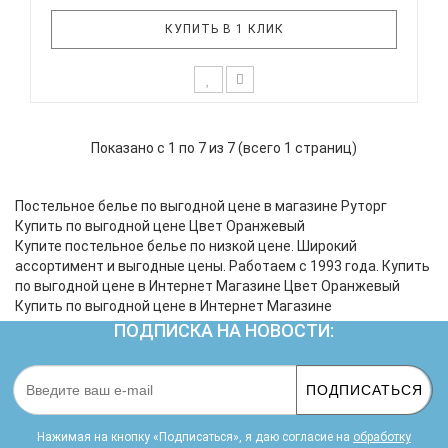
КУПИТЬ В 1 КЛИК
К выбору первого постельного белья для крохи
каждый родитель подходит очень основательно.
Показано с 1 по 7 из 7 (всего 1 страниц)
Ведь малыш большую часть времени проводит в
кроватке. И натуральность тканей, нежный и
веселый рисунок, высокая устойчивость к частым
Постельное белье по выгодной цене в магазине Руторг
стиркам – очень важные пар..
Купить по выгодной цене Цвет Оранжевый
Купите постельное белье по низкой цене. Широкий
ассортимент и выгодные цены. Работаем с 1993 года. Купить
по выгодной цене в Интернет Магазине Цвет Оранжевый
Купить по выгодной цене в Интернет Магазине
ПОДПИСКА НА НОВОСТИ:
ПОДПИСАТЬСЯ
Нажимая на кнопку «Подписаться», я даю cогласие на
обработку