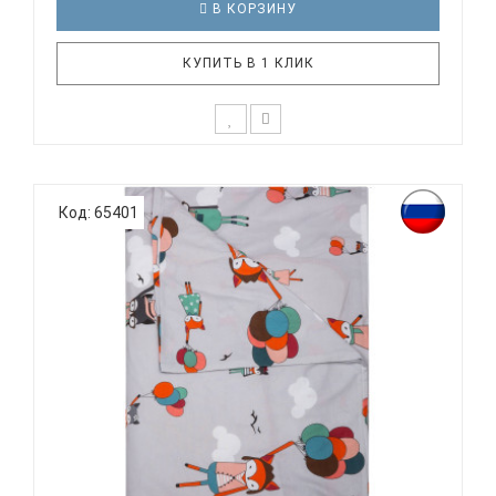
В КОРЗИНУ
КУПИТЬ В 1 КЛИК
К выбору постельного белья для ребенка каждый
родитель подходит очень основательно. Ведь
Код: 65401
ребенок большую часть времени проводит в
кровати. И натуральность тканей, нежный и
веселый рисунок, высокая устойчивость к частым
стиркам – очень важные параметр..
ВОМБАТИК CLASSIC COLLECTION ЛИСЯТА -