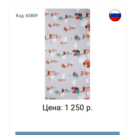
К выбору постельного белья для ребенка каждый
родитель подходит очень основательно. Ведь
Код: 65809
ребенок большую часть времени проводит в
кровати. И натуральность тканей, нежный и
веселый рисунок, высокая устойчивость к частым
стиркам – очень важные параметр..
ВОМБАТИК CLASSIC COLLECTION ЛИСЯТА -
ПРОСТЫНЯ...
Цена: 1 250 р.