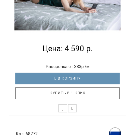
PANACOTTI SWEET LINE BIRDS - КОМПЛЕКТ
ПОСТЕЛЬНОГО ...
Цена: 4 590 р.
Рассрочка от 383р./м
В КОРЗИНУ
КУПИТЬ В 1 КЛИК
Комплект размера ЕВРО включает в себя 4
наволочки и пододеяльник со скрытой молнией, а
Код: 68772
также простынь на резинке, которая подойдет не