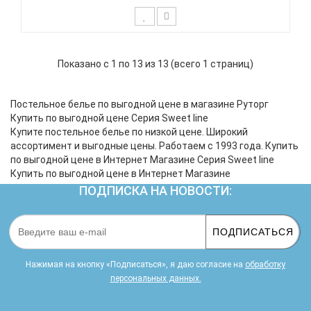
Бренд Panacotti создал уникальную систему,
которая позволит Вам подобрать индивидуальный
Показано с 1 по 13 из 13 (всего 1 страниц)
комплект. В ассортименте бренда более 1000
наборов в размерах с шагом всего 5см! Подберите
себе идеальное постельное белье! Вы можете
Постельное белье по выгодной цене в магазине Руторг
купить готовый комплект ..
Купить по выгодной цене Серия Sweet line
Купите постельное белье по низкой цене. Широкий
ассортимент и выгодные цены. Работаем с 1993 года. Купить
по выгодной цене в Интернет Магазине Серия Sweet line
Купить по выгодной цене в Интернет Магазине
ПОДПИСКА НА НОВОСТИ:
ПОДПИСАТЬСЯ
Нажимая на кнопку «Подписаться», я даю cогласие на
обработку
персональных данных.