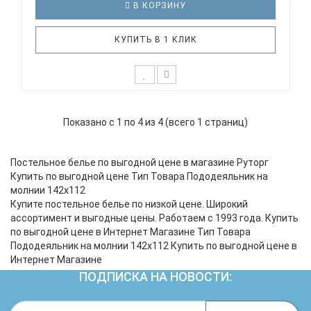
В КОРЗИНУ
КУПИТЬ В 1 КЛИК
К выбору первого постельного белья для крохи
каждый родитель подходит очень основательно.
Показано с 1 по 4 из 4 (всего 1 страниц)
Ведь малыш большую часть времени проводит в
кроватке. И натуральность тканей, нежный и
веселый рисунок, высокая устойчивость к частым
Постельное белье по выгодной цене в магазине Руторг
стиркам – очень важные пар..
Купить по выгодной цене Тип Товара Пододеяльник на
молнии 142х112
Купите постельное белье по низкой цене. Широкий
ассортимент и выгодные цены. Работаем с 1993 года. Купить
по выгодной цене в Интернет Магазине Тип Товара
Пододеяльник на молнии 142х112 Купить по выгодной цене в
Интернет Магазине
ПОДПИСКА НА НОВОСТИ: