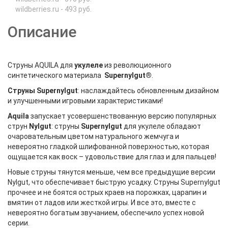
wildberries.ru - 493 руб.
Описание
Струны AQUILA для
укулеле
из революционного
синтетического материала
Supernylgut®
.
Cтруны Supernylgut
: наслаждайтесь обновленным дизайном
и улучшенными игровыми характеристиками!
Aquila
запускает усовершенствованную версию популярных
струн
Nylgut
: струны
Supernylgut
для укулеле обладают
очаровательным цветом натурального жемчуга и
невероятно гладкой шлифованной поверхностью, которая
ощущается как воск – удовольствие для глаз и для пальцев!
Новые струны тянутся меньше, чем все предыдущие версии
Nylgut, что обеспечивает быструю усадку. Струны Supernylgut
прочнее и не боятся острых краев на порожках, царапин и
вмятин от ладов или жесткой игры. И все это, вместе с
невероятно богатым звучанием, обеспечило успех новой
серии.