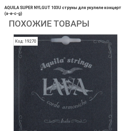
AQUILA SUPER NYLGUT 103U струны для укулеле концерт
(a-e-c-g)
ПОХОЖИЕ ТОВАРЫ
Код: 19270
К