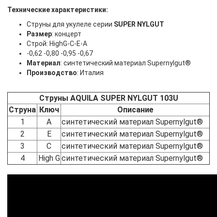
Технические характеристики:
Струны для укулеле серии
SUPER NYLGUT
Размер
: концерт
Строй: HighG-C-E-A
-0,62 -0,80 -0,95 -0,67
Материал
: синтетический материал Supernylgut®
Производство
: Италия
Струны AQUILA SUPER NYLGUT 103U
Струна
Ключ
Описание
1
A
синтетический материал Supernylgut®
2
E
синтетический материал Supernylgut®
3
C
синтетический материал Supernylgut®
4
High G
синтетический материал Supernylgut®