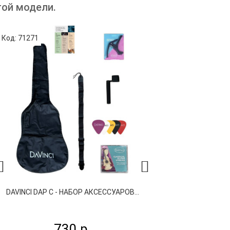
той модели.
Код: 71271
Код: 71272
DAVINCI DAP С - НАБОР АКСЕССУАРОВ...
DAVINCI DAP A 
730 р.
7