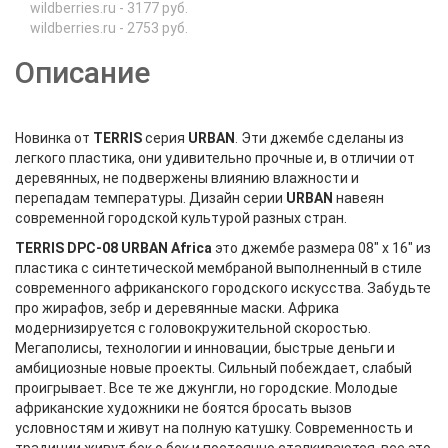
wildberries.ru - 3177 руб.
wildberries.ru - 2753 руб.
Описание
Новинка от
TERRIS
серия
URBAN
. Эти джембе сделаны из
легкого пластика, они удивительно прочные и, в отличии от
деревянных, не подвержены влиянию влажности и
перепадам температуры. Дизайн серии
URBAN
навеян
современной городской культурой разных стран.
TERRIS DPC-08 URBAN Africa
это джембе размера 08" х 16" из
пластика с синтетической мембраной выполненный в стиле
современного африканского городского искусства. Забудьте
про жирафов, зебр и деревянные маски. Африка
модернизируется с головокружительной скоростью.
Мегаполисы, технологии и инновации, быстрые деньги и
амбициозные новые проекты. Сильный побеждает, слабый
проигрывает. Все те же джунгли, но городские. Молодые
африканские художники не боятся бросать вызов
условностям и живут на полную катушку. Современность и