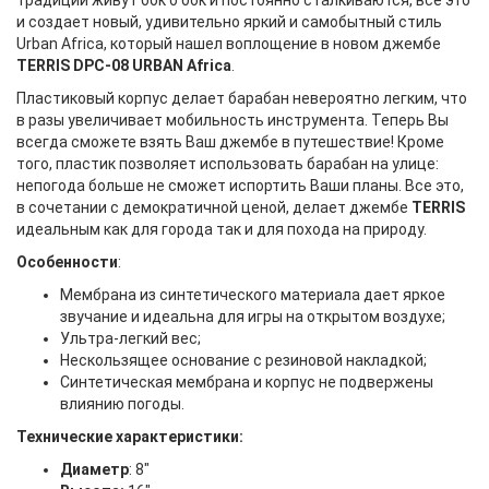
традиции живут бок о бок и постоянно сталкиваются, все это
и создает новый, удивительно яркий и самобытный стиль
Urban Africa, который нашел воплощение в новом джембе
TERRIS DPC-08 URBAN Africa
.
Пластиковый корпус делает барабан невероятно легким, что
в разы увеличивает мобильность инструмента. Теперь Вы
всегда сможете взять Ваш джембе в путешествие! Кроме
того, пластик позволяет использовать барабан на улице:
непогода больше не сможет испортить Ваши планы. Все это,
в сочетании с демократичной ценой, делает джембе
TERRIS
идеальным как для города так и для похода на природу.
Особенности
:
Мембрана из синтетического материала дает яркое
звучание и идеальна для игры на открытом воздухе;
Ультра-легкий вес;
Нескользящее основание с резиновой накладкой;
Синтетическая мембрана и корпус не подвержены
влиянию погоды.
Технические характеристики:
Диаметр
: 8"