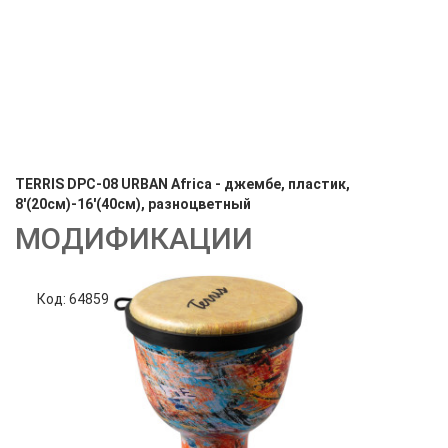
TERRIS DPC-08 URBAN Africa - джембе, пластик,
8'(20см)-16'(40см), разноцветный
МОДИФИКАЦИИ
Код: 64859
Код