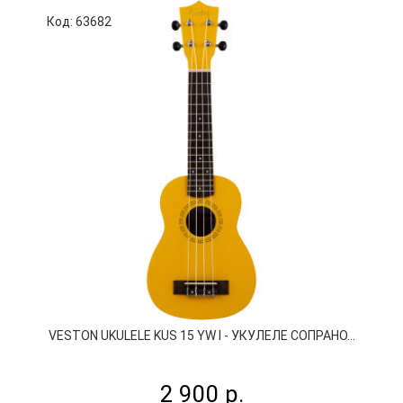
Код: 63682
К
VESTON UKULELE KUS 15 YW I - УКУЛЕЛЕ СОПРАНО...
B
2 900 р.