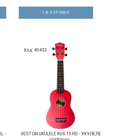
В КОРЗИНУ
В К
Код: 45433
Код: 36816
L -
VESTON UKULELE KUS 15 RD - УКУЛЕЛЕ
FLIGHT NUS31
СОПРАНО...