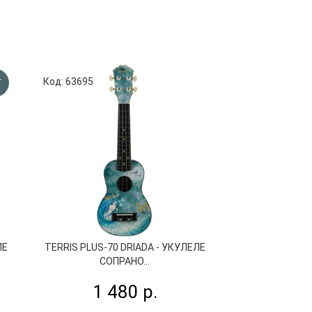
Код: 63695
Код: 63696
T
ЛЕ
TERRIS PLUS-70 DRIADA - УКУЛЕЛЕ
TERRIS PLUS-7
СОПРАНО...
СОП
1 480 р.
1 4
1 