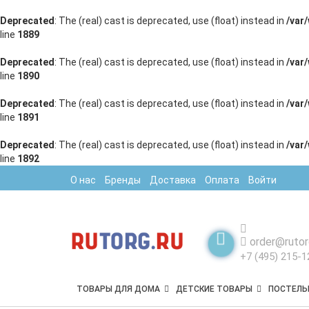
Deprecated
: The (real) cast is deprecated, use (float) instead in
/var
line
1889
Deprecated
: The (real) cast is deprecated, use (float) instead in
/var
line
1890
Deprecated
: The (real) cast is deprecated, use (float) instead in
/var
line
1891
Deprecated
: The (real) cast is deprecated, use (float) instead in
/var
line
1892
О нас
Бренды
Доставка
Оплата
Войти
order@rutor
+7 (495) 215-1
ТОВАРЫ ДЛЯ ДОМА
ДЕТСКИЕ ТОВАРЫ
ПОСТЕЛЬ