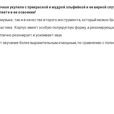
чная укулеле с прекрасной и мудрой эльфийкой и ее верной спут
пеете в ее освоении!
музыке, так и в качестве второго инструмента, который можно бр
пластика. Корпус имеет особую полукруглую форму, а резонирующа
тлично резонирует и усиливает звук.
ет звучание более выразительным и мощным, по сравнению с пол