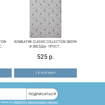
TION
ВОМБАТИК CLASSIC COLLECTION ЗВЕРИ
ВОМБАТИК C
..
И ЗВЕЗДЫ - ПРОСТ...
АНАНАСИК
525 р.
5
В КОРЗИНУ
В
ПОДПИСАТЬСЯ
гласие на
обработку персональных данных.