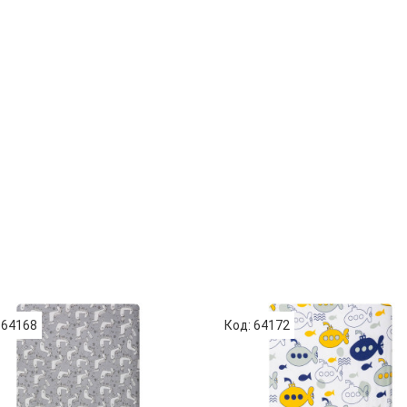
 64168
Код: 64172