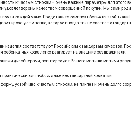
йчивость к частым стиркам – очень важные параметры для этого 
ыли удовлетворены качеством совершенной покупки. Мы сами роди
а почти каждой маме. Представьте комплект белья из этой ткани!
рит крохе уют и тепло, которое иногда так не хватает стандарт
ши изделия соответствуют Российским стандартам качества. Пос
ля ребенка, чья кожа легко реагирует на внешние раздражители.
шими дизайнерами, заинтересуют Вашего малыша милыми рисунка
рактически для любой, даже нестандартной кроватки.
рму, устойчиво к частым стиркам, не линяет и очень долго сох