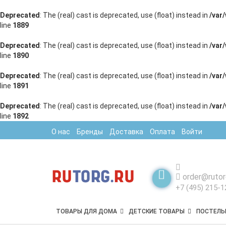
Deprecated
: The (real) cast is deprecated, use (float) instead in
/var
line
1889
Deprecated
: The (real) cast is deprecated, use (float) instead in
/var
line
1890
Deprecated
: The (real) cast is deprecated, use (float) instead in
/var
line
1891
Deprecated
: The (real) cast is deprecated, use (float) instead in
/var
line
1892
О нас
Бренды
Доставка
Оплата
Войти
order@rutor
+7 (495) 215-1
ТОВАРЫ ДЛЯ ДОМА
ДЕТСКИЕ ТОВАРЫ
ПОСТЕЛЬ