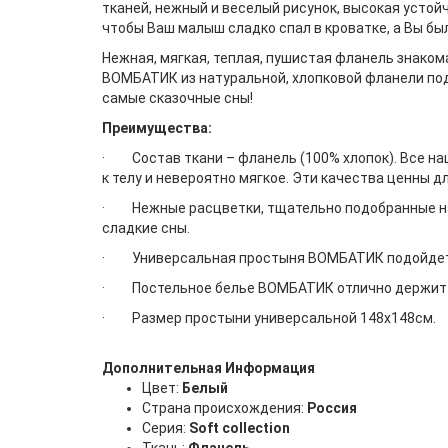
тканей, нежный и веселый рисунок, высокая усто
чтобы Ваш малыш сладко спал в кроватке, а Вы б
Нежная, мягкая, теплая, пушистая фланель знаком
ВОМБАТИК из натуральной, хлопковой фланели пода
самые сказочные сны!
Преимущества:
· Состав ткани – фланель (100% хлопок). Все на
к телу и невероятно мягкое. Эти качества ценны д
· Нежные расцветки, тщательно подобранные на
сладкие сны.
· Универсальная простыня ВОМБАТИК подойдет п
· Постельное белье ВОМБАТИК отлично держит фо
· Размер простыни универсальной 148х148см.
Дополнительная Информация
Цвет:
Белый
Страна происхождения:
Россия
Серия:
Soft collection