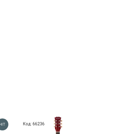
Код: 66236
Код: 67753
HIT