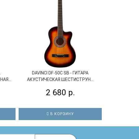
А
DAVINCI DF-50C SB - ГИТАРА
DAVINCI D
АЯ...
АКУСТИЧЕСКАЯ ШЕСТИСТРУН...
АКУСТИЧЕСК
2 680 р.
2
В КОРЗИНУ
В