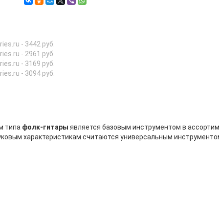
ries.ru - 3442 руб.
ries.ru - 2961 руб.
ries.ru - 3169 руб.
ries.ru - 3094 руб.
м типа
фолк-гитары
является базовым инструментом в ассортиме
звуковым характеристикам считаются универсальным инструменто