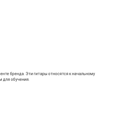
нте бренда. Эти гитары относятся к начальному
м для обучения.