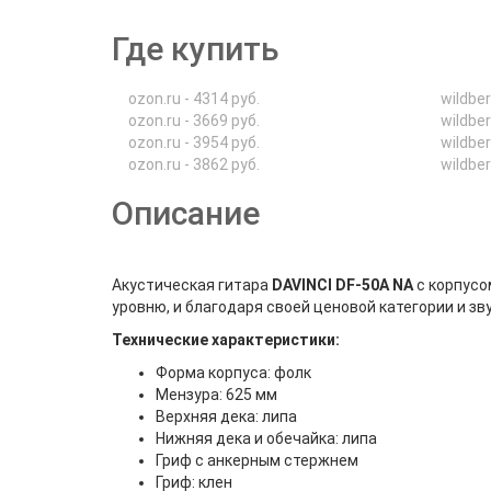
Где купить
ozon.ru - 4314 руб.
wildber
ozon.ru - 3669 руб.
wildber
ozon.ru - 3954 руб.
wildber
ozon.ru - 3862 руб.
wildber
Описание
Акустическая гитара
DAVINCI DF-50A NA
с корпусо
уровню, и благодаря своей ценовой категории и 
Технические характеристики:
Форма корпуса: фолк
Мензура: 625 мм
Верхняя дека: липа
Нижняя дека и обечайка: липа
Гриф c анкерным стержнем
Гриф: клен