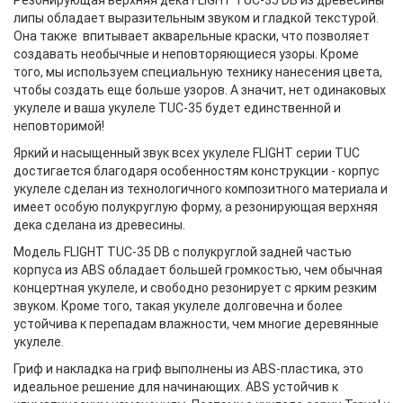
Резонирующая верхняя дека FLIGHT TUC-35 DB из древесины
липы обладает выразительным звуком и гладкой текстурой.
Она также впитывает акварельные краски, что позволяет
создавать необычные и неповторяющиеся узоры. Кроме
того, мы используем специальную технику нанесения цвета,
чтобы создать еще больше узоров. А значит, нет одинаковых
укулеле и ваша укулеле TUC-35 будет единственной и
неповторимой!
Яркий и насыщенный звук всех укулеле FLIGHT серии TUC
достигается благодаря особенностям конструкции - корпус
укулеле сделан из технологичного композитного материала и
имеет особую полукруглую форму, а резонирующая верхняя
дека сделана из древесины.
Модель FLIGHT TUC-35 DB с полукруглой задней частью
корпуса из АBS обладает большей громкостью, чем обычная
концертная укулеле, и свободно резонирует с ярким резким
звуком. Кроме того, такая укулеле долговечна и более
устойчива к перепадам влажности, чем многие деревянные
укулеле.
Гриф и накладка на гриф выполнены из ABS-пластика, это
идеальное решение для начинающих. ABS устойчив к