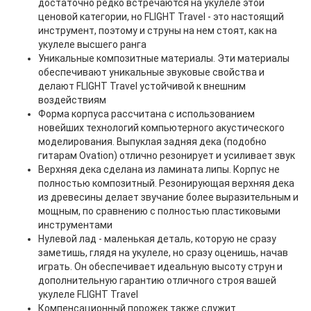
достаточно редко встречаются на укулеле этой
ценовой категории, но FLIGHT Travel - это настоящий
инструмент, поэтому и струны на нем стоят, как на
укулеле высшего ранга
Уникальные композитные материалы. Эти материалы
обеспечивают уникальные звуковые свойства и
делают FLIGHT Travel устойчивой к внешним
воздействиям
Форма корпуса рассчитана с использованием
новейших технологий компьютерного акустического
моделирования. Выпуклая задняя дека (подобно
гитарам Ovation) отлично резонирует и усиливает звук
Верхняя дека сделана из ламината липы. Корпус не
полностью композитный. Резонирующая верхняя дека
из древесины делает звучание более выразительным и
мощным, по сравнению с полностью пластиковыми
инструментами
Нулевой лад - маленькая деталь, которую не сразу
заметишь, глядя на укулеле, но сразу оценишь, начав
играть. Он обеспечивает идеальную высоту струн и
дополнительную гарантию отличного строя вашей
укулеле FLIGHT Travel
Компенсационный порожек также служит