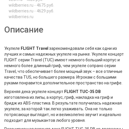
wildberries.ru - 4675 руб.
wildberries.ru - 4629 руб.
wildberries.ru
Описание
Укулеле
FLIGHT Travel
зарекомендовали себя как одни из
лучших и самых надежных укулеле на рынке. Укулеле концерт
FLIGHT серии Travel (TUC) имеют немного больший корпус и
немного более длинный гриф, чем укулеле сопрано серии
Travel, что обеспечивает более мощный звук – все отличные
качества TUS, но большего размера. Игрокам с большими
руками понравится дополнительное пространство на грифе.
Верхняя дека укулеле концерт
FLIGHT TUC-35 DB
изготовлена из липы, а корпус, гриф, накладка на гриф и
бридж из ABS-пластика. В результате получилась надежная
укулеле, за которой так легко ухаживать. Она не только
потрясающе выглядит, но и великолепно звучит и идеально
подходит для музыкантов любого уровня.