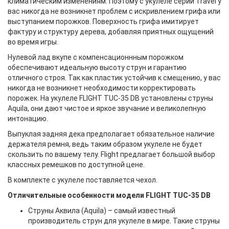
климатическим изменениям. Поэтому с укулеле серии Travel у
вас никогда не возникнет проблем с искривлением грифа или
выступанием порожков. Поверхность грифа имитирует
фактуру и структуру дерева, добавляя приятных ощущений
во время игры.
Нулевой лад вкупе с компенсационнным порожком
обеспечивают идеальную высоту струн и гарантию
отличного строя. Так как пластик устойчив к смещению, у вас
никогда не возникнет необходимости корректировать
порожек. На укулеле FLIGHT TUC-35 DB установлены струны
Aquila, они дают чистое и яркое звучание и великолепную
интонацию.
Выпуклая задняя дека предполагает обязательное наличие
держателя ремня, ведь таким образом укулеле не будет
скользить по вашему телу. Flight предлагает большой выбор
классных ремешков по доступной цене.
В комплекте с укулеле поставляется чехол.
Отличительные особенности модели FLIGHT TUC-35 DB
Струны Аквила (Aquila) – самый известный
производитель струн для укулеле в мире. Такие струны