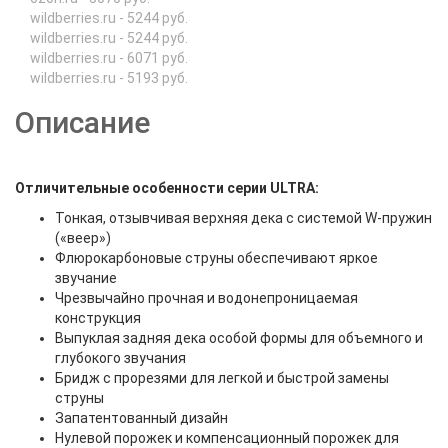
wildberries.ru - 5244 руб.
wildberries.ru - 5244 руб.
wildberries.ru - 6071 руб.
wildberries.ru - 5193 руб.
Описание
Отличительные особенности серии ULTRA:
Тонкая, отзывчивая верхняя дека с системой W-пружин
(«веер»)
Флюрокарбоновые струны обеспечивают яркое
звучание
Чрезвычайно прочная и водонепроницаемая
конструкция
Выпуклая задняя дека особой формы для объемного и
глубокого звучания
Бридж с прорезями для легкой и быстрой замены
струны
Запатентованный дизайн
Нулевой порожек и компенсационный порожек для