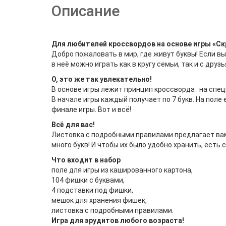
Описание
Для любителей кроссвордов на основе игры «Ск
Добро пожаловать в мир, где живут буквы! Если вы 
в неё можно играть как в кругу семьи, так и с др
О, это же так увлекательно!
В основе игры лежит принцип кроссворда : на спе
В начале игры каждый получает по 7 букв. На пол
финале игры. Вот и всё!
Всё для вас!
Листовка с подробными правилами предлагает вам 
много букв! И чтобы их было удобно хранить, ест
Что входит в набор
поле для игры из кашированного картона,
104 фишки с буквами,
4 подставки под фишки,
мешок для хранения фишек,
листовка с подробными правилами.
Игра для эрудитов любого возраста!