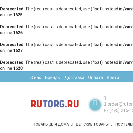
Deprecated
: The (real) cast is deprecated, use (float) instead in
/var
on line
1625
Deprecated
: The (real) cast is deprecated, use (float) instead in
/var
on line
1626
Deprecated
: The (real) cast is deprecated, use (float) instead in
/var
on line
1627
Deprecated
: The (real) cast is deprecated, use (float) instead in
/var
on line
1628
О нас
Бренды
Доставка
Оплата
Войти
order@rutor
+7 (495) 215-1
ТОВАРЫ ДЛЯ ДОМА
ДЕТСКИЕ ТОВАРЫ
ПОСТЕЛЬ