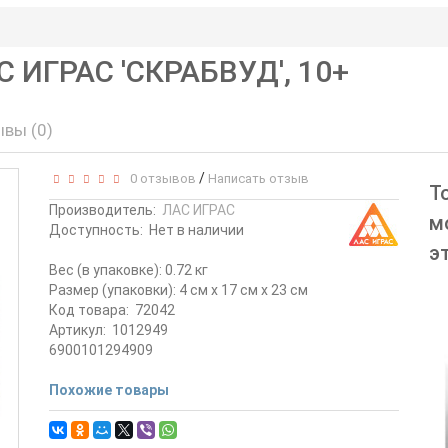
 ИГРАС 'СКРАБВУД', 10+
вы (0)
/
0 отзывов
Написать отзыв
Т
Производитель:
ЛАС ИГРАС
м
Доступность:
Нет в наличии
э
Вес (в упаковке): 0.72 кг
Размер (упаковки): 4 см x 17 см x 23 см
Код товара:
72042
Артикул:
1012949
6900101294909
Похожие товары