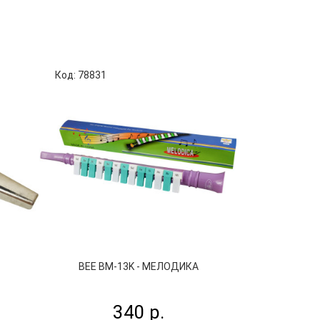
Код: 78831
Код: 64958
BEE BM-13K - МЕЛОДИКА
МАСТЕРСКАЯ С
С
340 р.
3