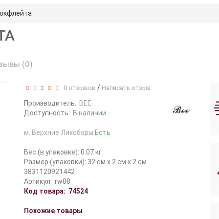
локфлейта
ТА
зывы (0)
/
0 отзывов
Написать отзыв
Производитель:
BEE
Доступность:
В наличии
м. Верхние Лихоборы
Есть
Вес (в упаковке): 0.07 кг
Размер (упаковки): 32 см x 2 см x 2 см
3831120921442
Артикул:
rw08
Код товара:
74524
Похожие товары