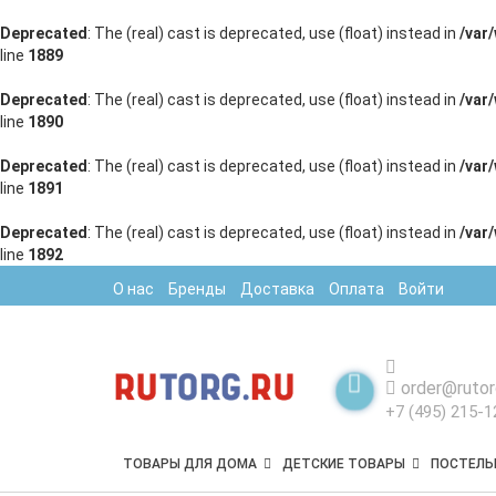
Deprecated
: The (real) cast is deprecated, use (float) instead in
/var
line
1889
Deprecated
: The (real) cast is deprecated, use (float) instead in
/var
line
1890
Deprecated
: The (real) cast is deprecated, use (float) instead in
/var
line
1891
Deprecated
: The (real) cast is deprecated, use (float) instead in
/var
line
1892
О нас
Бренды
Доставка
Оплата
Войти
order@rutor
+7 (495) 215-1
ТОВАРЫ ДЛЯ ДОМА
ДЕТСКИЕ ТОВАРЫ
ПОСТЕЛЬ