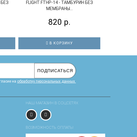
 БЕЗ
FLIGHT FTHP-14 - ТАМБУРИН БЕЗ
МАСТЕРСКАЯ С
МЕМБРАНЫ...
ТАМБУРИ
820 р.
1
В КОРЗИНУ
В
ПОДПИСАТЬСЯ
гласие на
обработку персональных данных.
НАШ МАГАЗИН В СОЦСЕТЯХ
ВОЗМОЖНОСТЬ ОПЛАТЫ