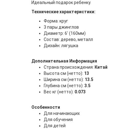
Идеальный подарок ребенку.
Технические характеристики:
Форма: круг
3 пары джинглов
Диаметр: 6' (160мм)
Состав: дерево, металл
Дизайн: лягушка
Дополнительная Информация
Страна происхождения:
Китай
Высота см (нетто):
13
Ширина см (нетто):
13.5
Глубина см (нетто):
3.5
Вес кг (нетто):
0.073
Особенности
Для начинающих
Для обучения
Для детей