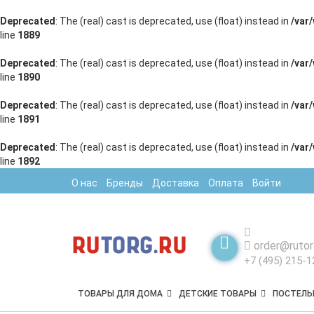
Deprecated
: The (real) cast is deprecated, use (float) instead in
/var
line
1889
Deprecated
: The (real) cast is deprecated, use (float) instead in
/var
line
1890
Deprecated
: The (real) cast is deprecated, use (float) instead in
/var
line
1891
Deprecated
: The (real) cast is deprecated, use (float) instead in
/var
line
1892
О нас
Бренды
Доставка
Оплата
Войти
order@rutor
+7 (495) 215-1
ТОВАРЫ ДЛЯ ДОМА
ДЕТСКИЕ ТОВАРЫ
ПОСТЕЛЬ